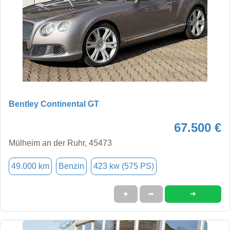
Bentley Continental GT
67.500 €
Mülheim an der Ruhr, 45473
49.000 km
Benzin
423 kw (575 PS)
➜
★
➦