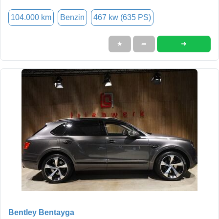
104.000 km
Benzin
467 kw (635 PS)
➜
★
➦
Bentley Bentayga