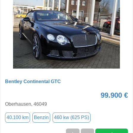
Bentley Continental GTC
99.900 €
Oberhausen, 46049
40.100 km
Benzin
460 kw (625 PS)