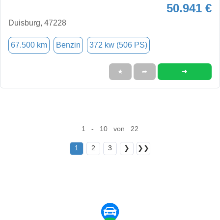
50.941 €
Duisburg, 47228
67.500 km
Benzin
372 kw (506 PS)
➜
★
➦
1 - 10 von 22
1
2
3
❯
❯❯