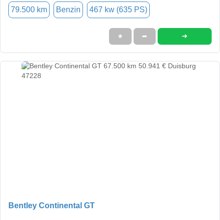
79.500 km
Benzin
467 kw (635 PS)
➜
★
➦
Bentley Continental GT