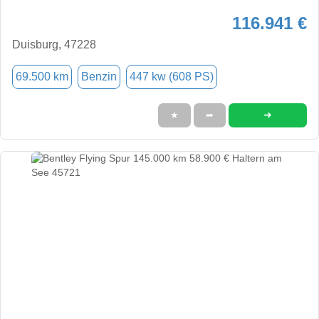
116.941 €
Duisburg, 47228
69.500 km
Benzin
447 kw (608 PS)
➜
★
➦