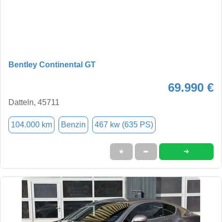
Bentley Continental GT
69.990 €
Datteln, 45711
104.000 km
Benzin
467 kw (635 PS)
➜
★
➦