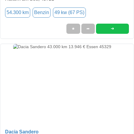
54.300 km
Benzin
49 kw (67 PS)
➜
★
➦
Dacia Sandero