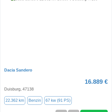
Dacia Sandero
16.889 €
Duisburg, 47138
22.362 km
Benzin
67 kw (91 PS)