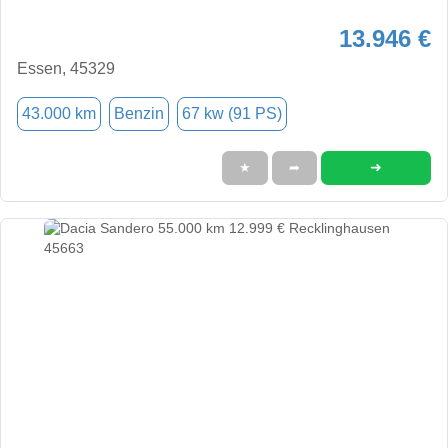
13.946 €
Essen, 45329
43.000 km
Benzin
67 kw (91 PS)
➜
★
➦