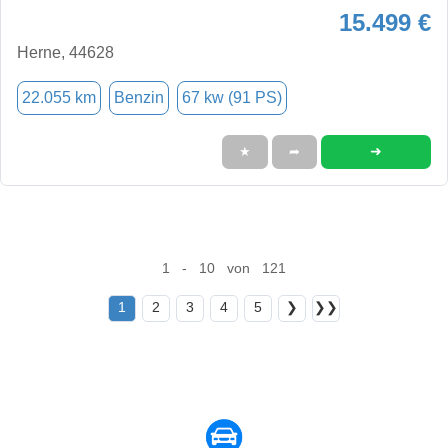
15.499 €
Herne, 44628
22.055 km
Benzin
67 kw (91 PS)
➜
★
➦
1 - 10 von 121
1
2
3
4
5
❯
❯❯