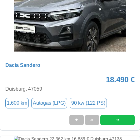
Dacia Sandero
18.490 €
Duisburg, 47059
1.600 km
Autogas (LPG)
90 kw (122 PS)
➜
★
➦