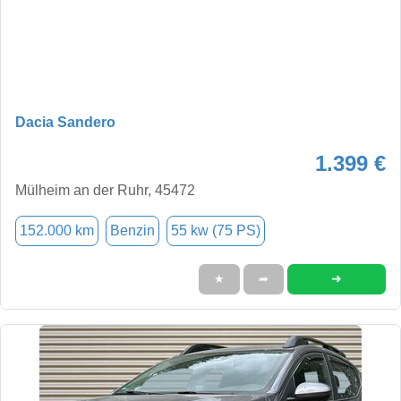
Dacia Sandero
1.399 €
Mülheim an der Ruhr, 45472
152.000 km
Benzin
55 kw (75 PS)
➜
★
➦