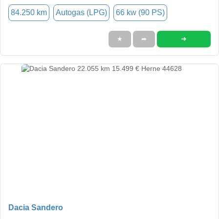
84.250 km
Autogas (LPG)
66 kw (90 PS)
➜
★
➦
Dacia Sandero