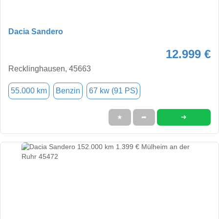
Dacia Sandero
12.999 €
Recklinghausen, 45663
55.000 km
Benzin
67 kw (91 PS)
➜
★
➦