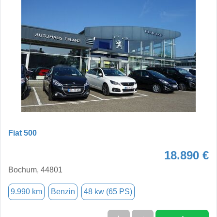
Fiat 500
18.890 €
Bochum, 44801
9.990 km
Benzin
48 kw (65 PS)