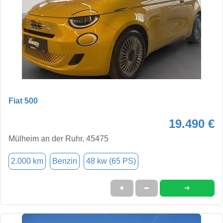
Fiat 500
19.490 €
Mülheim an der Ruhr, 45475
2.000 km
Benzin
48 kw (65 PS)
➜
★
➦