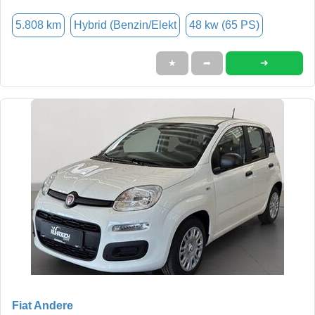
5.808 km
Hybrid (Benzin/Elekt
48 kw (65 PS)
➜
★
➦
Fiat Andere