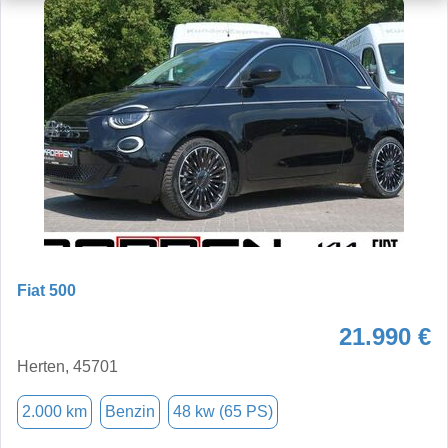
Fiat 500
21.990 €
Herten, 45701
2.000 km
Benzin
48 kw (65 PS)