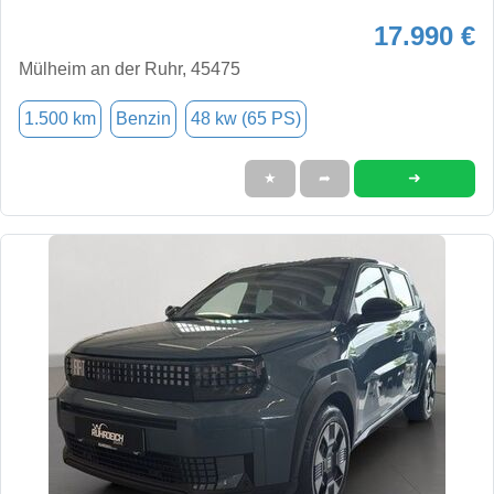
17.990 €
Mülheim an der Ruhr, 45475
1.500 km
Benzin
48 kw (65 PS)
➜
★
➦