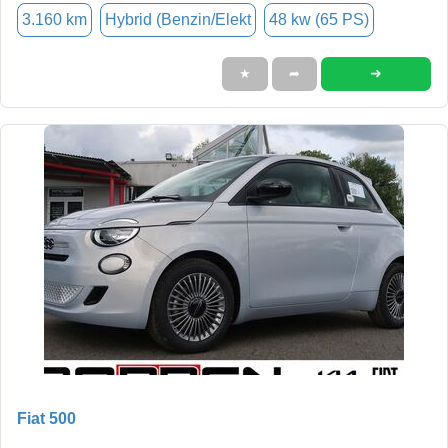
3.160 km
Hybrid (Benzin/Elekt
48 kw (65 PS)
➜
★
➦
Fiat 500