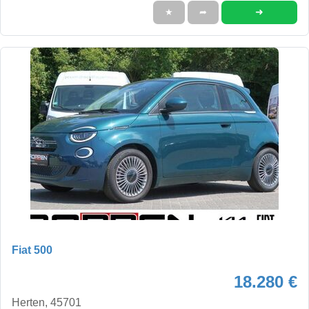
➜
★
➦
Fiat 500
18.280 €
Herten, 45701