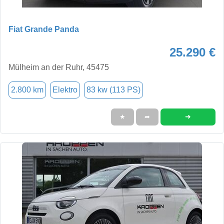
Fiat Grande Panda
25.290 €
Mülheim an der Ruhr, 45475
2.800 km
Elektro
83 kw (113 PS)
➜
★
➦