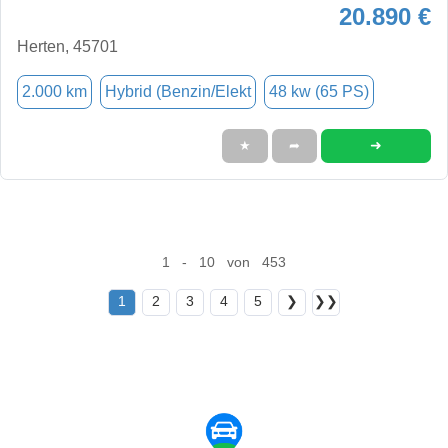
20.890 €
Herten, 45701
2.000 km
Hybrid (Benzin/Elekt
48 kw (65 PS)
➜
★
➦
1 - 10 von 453
1
2
3
4
5
❯
❯❯