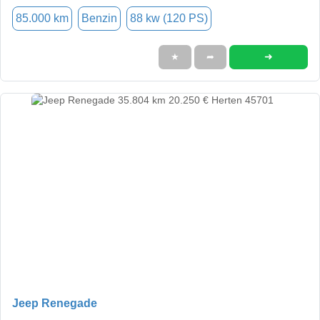
85.000 km
Benzin
88 kw (120 PS)
➜
★
➦
Jeep Renegade