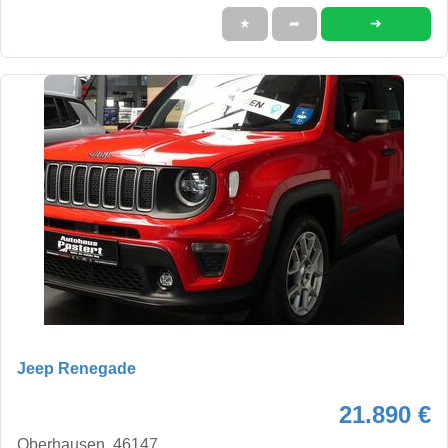
➜
★
➦
Jeep Renegade
21.890 €
Oberhausen, 46147