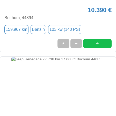
10.390 €
Bochum, 44894
159.967 km
Benzin
103 kw (140 PS)
➜
★
➦