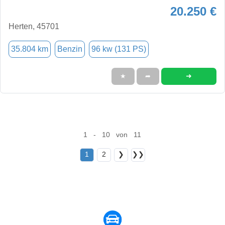
20.250 €
Herten, 45701
35.804 km
Benzin
96 kw (131 PS)
➜
★
➦
1 - 10 von 11
1
2
❯
❯❯