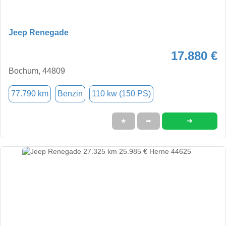
Jeep Renegade
17.880 €
Bochum, 44809
77.790 km
Benzin
110 kw (150 PS)
➜
★
➦