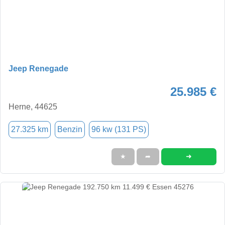
Jeep Renegade
25.985 €
Herne, 44625
27.325 km
Benzin
96 kw (131 PS)
➜
★
➦