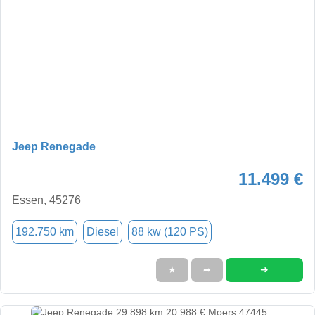
Jeep Renegade
11.499 €
Essen, 45276
192.750 km
Diesel
88 kw (120 PS)
➜
★
➦