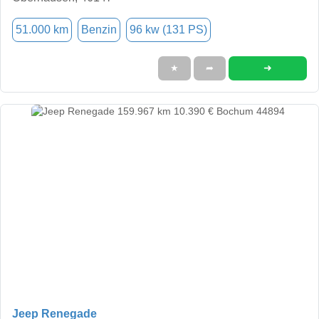
51.000 km
Benzin
96 kw (131 PS)
➜
★
➦
Jeep Renegade