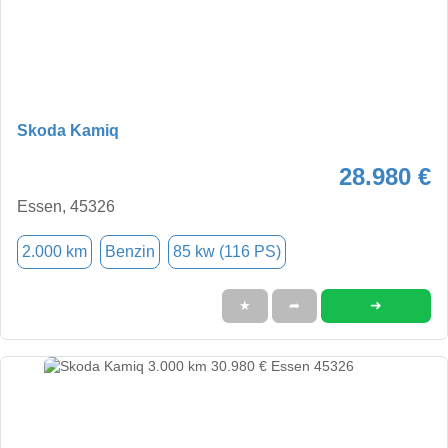
Skoda Kamiq
28.980 €
Essen, 45326
2.000 km
Benzin
85 kw (116 PS)
➜
★
➦