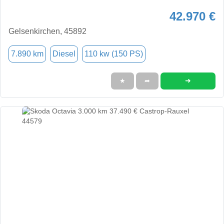
42.970 €
Gelsenkirchen, 45892
7.890 km
Diesel
110 kw (150 PS)
➜
★
➦