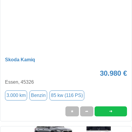
Skoda Kamiq
30.980 €
Essen, 45326
3.000 km
Benzin
85 kw (116 PS)
➜
★
➦