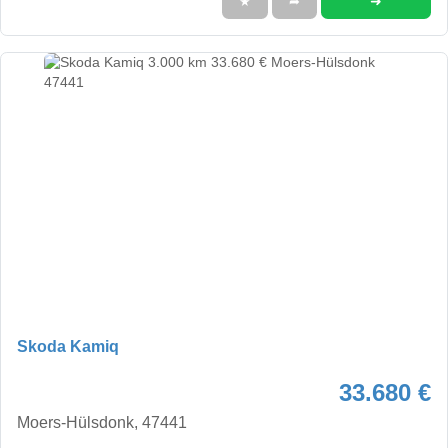
➜
★
➦
Skoda Kamiq
33.680 €
Moers-Hülsdonk, 47441