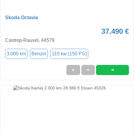
Skoda Octavia
37.490 €
Castrop-Rauxel, 44579
3.000 km
Benzin
110 kw (150 PS)
➜
★
➦