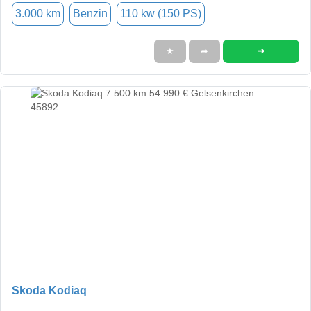
3.000 km
Benzin
110 kw (150 PS)
➜
★
➦
Skoda Kodiaq