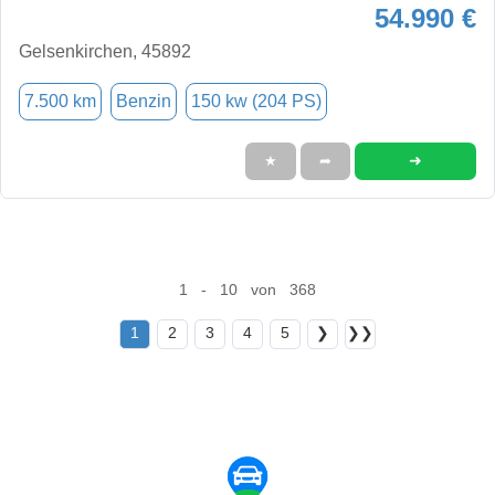
54.990 €
Gelsenkirchen, 45892
7.500 km
Benzin
150 kw (204 PS)
➜
★
➦
1 - 10 von 368
1
2
3
4
5
❯
❯❯