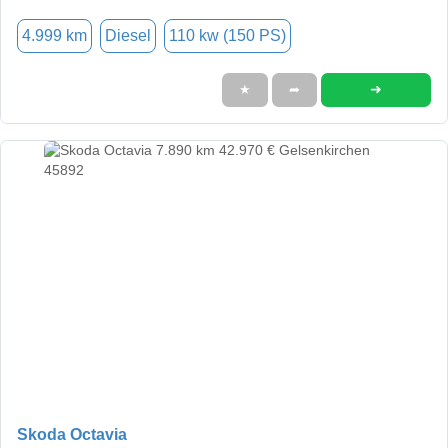
4.999 km
Diesel
110 kw (150 PS)
➜
★
➦
Skoda Octavia