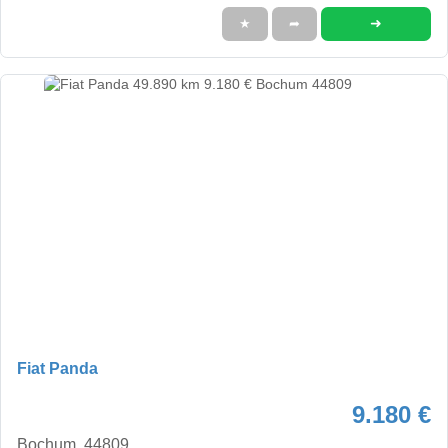
➜
★
➦
Fiat Panda
9.180 €
Bochum, 44809