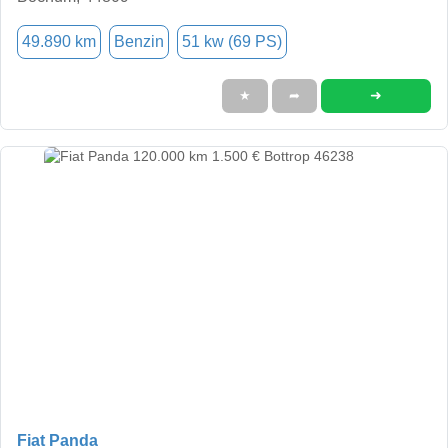
49.890 km
Benzin
51 kw (69 PS)
➜
★
➦
Fiat Panda