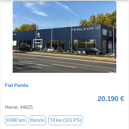
Fiat Panda
20.190 €
Herne, 44625
9.990 km
Benzin
74 kw (101 PS)