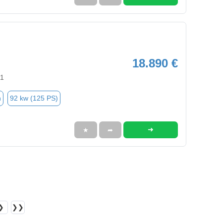
18.890 €
91
n
92 kw (125 PS)
➜
★
➦
❯
❯❯