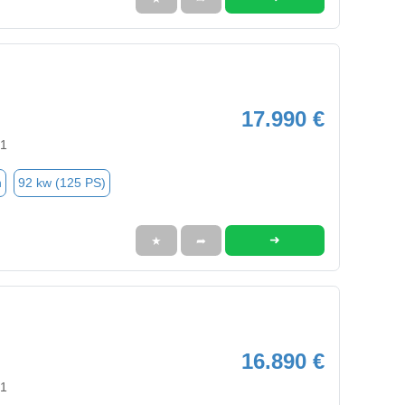
17.990 €
91
n
92 kw (125 PS)
➜
★
➦
16.890 €
91