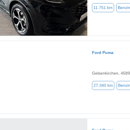
11.751 km
Benzi
Ford Puma
Gelsenkirchen, 458
27.340 km
Benzi