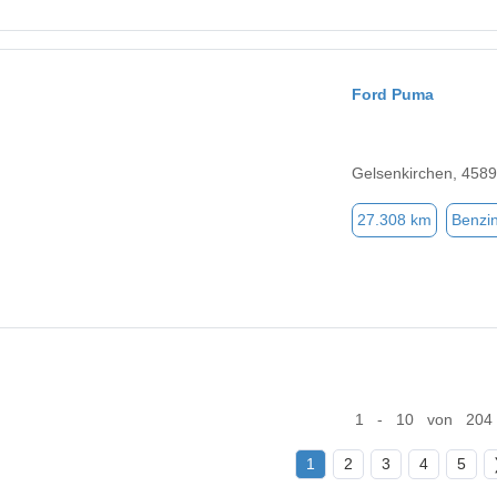
Ford Puma
Gelsenkirchen, 458
27.308 km
Benzi
1 - 10 von 204
1
2
3
4
5