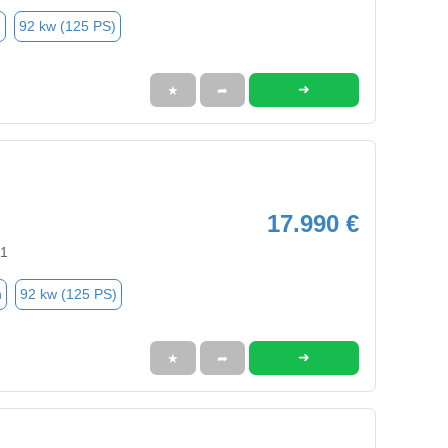
n
92 kw (125 PS)
➜
★
➦
17.990 €
91
n
92 kw (125 PS)
➜
★
➦