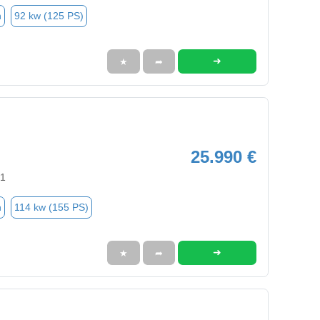
n
92 kw (125 PS)
➜
★
➦
25.990 €
81
n
114 kw (155 PS)
➜
★
➦