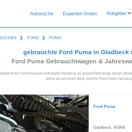
Ratgeber
Autosuche
Experten finden
SUCHEN
❯
FORD
❯
PUMA
gebrauchte Ford Puma in Gladbeck
Ford Puma Gebrauchtwagen & Jahreswa
Gladbeck für Ford Puma bei Automarkt-Gladbeck.de gezielt Fahrzeuge dieses Mod
siehst du auf einen Blick, welche Ford Puma Fahrzeug
Ford Puma
Gladbeck, 45968