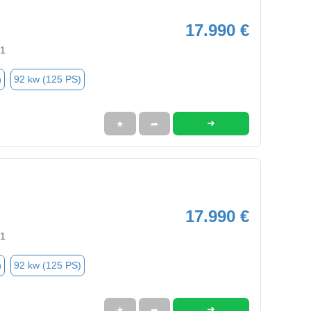
17.990 €
91
n
92 kw (125 PS)
➜
★
➦
17.990 €
91
n
92 kw (125 PS)
➜
★
➦