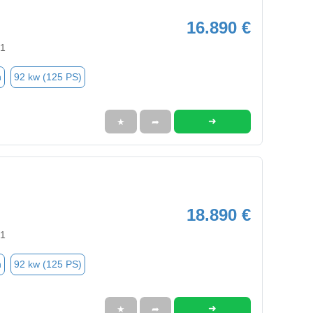
16.890 €
91
n
92 kw (125 PS)
➜
★
➦
18.890 €
91
n
92 kw (125 PS)
➜
★
➦