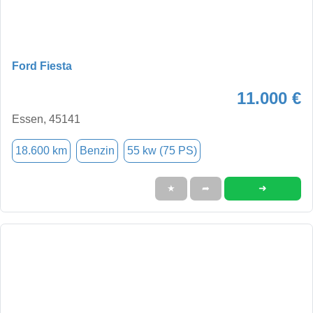
Ford Fiesta
11.000 €
Essen, 45141
18.600 km
Benzin
55 kw (75 PS)
➜
★
➦