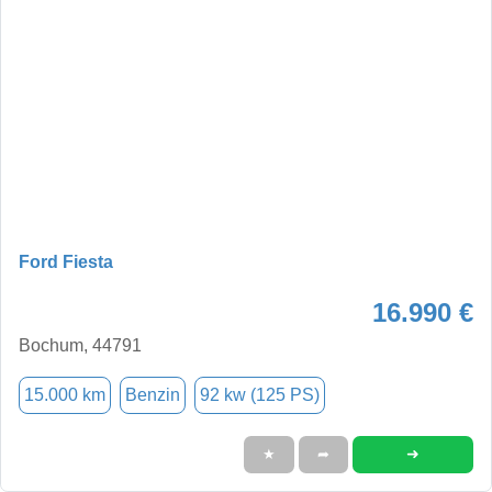
Ford Fiesta
16.990 €
Bochum, 44791
15.000 km
Benzin
92 kw (125 PS)
➜
★
➦