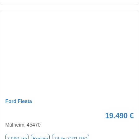
Ford Fiesta
19.490 €
Mülheim, 45470
7.990 km
Benzin
74 kw (101 PS)