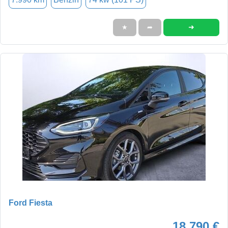
➜
★
➦
Ford Fiesta
18.790 €