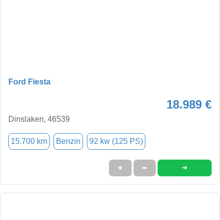
Ford Fiesta
18.989 €
Dinslaken, 46539
15.700 km
Benzin
92 kw (125 PS)
➜
★
➦