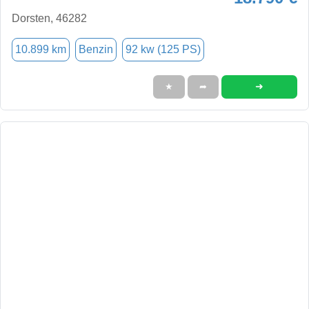
Dorsten, 46282
10.899 km
Benzin
92 kw (125 PS)
➜
★
➦