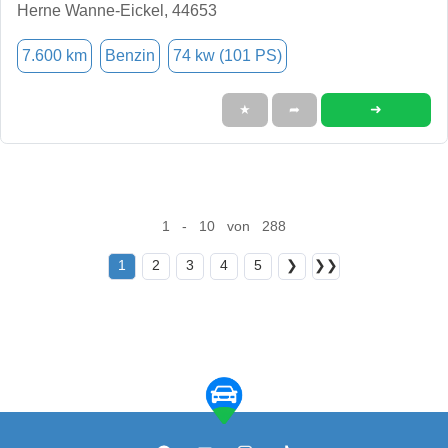
Herne Wanne-Eickel, 44653
7.600 km
Benzin
74 kw (101 PS)
➜
★
➦
1 - 10 von 288
1
2
3
4
5
❯
❯❯