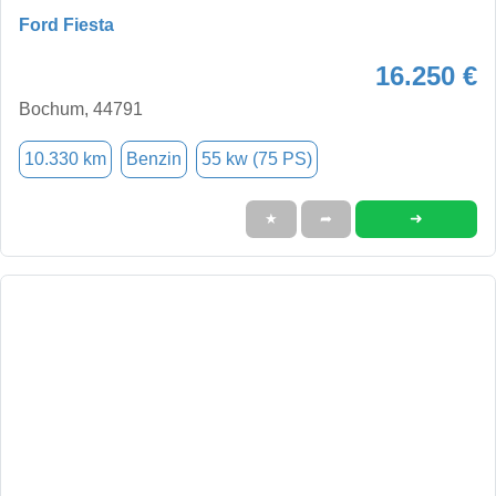
Ford Fiesta
16.250 €
Bochum, 44791
10.330 km
Benzin
55 kw (75 PS)
➜
★
➦