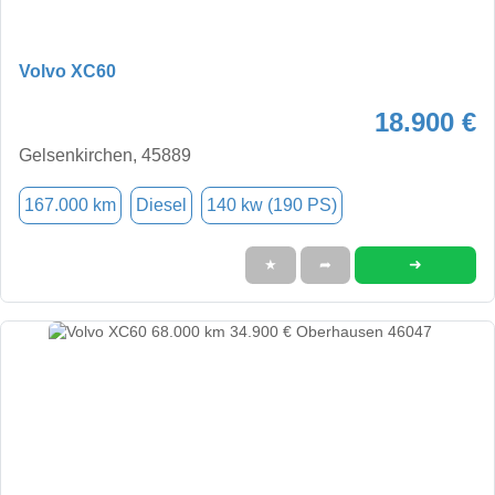
Volvo XC60
18.900 €
Gelsenkirchen, 45889
167.000 km
Diesel
140 kw (190 PS)
➜
★
➦