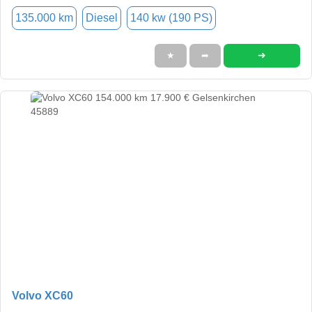
135.000 km
Diesel
140 kw (190 PS)
➜
★
➦
Volvo XC60