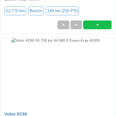
21.770 km
Benzin
184 kw (250 PS)
➜
★
➦
Volvo XC60