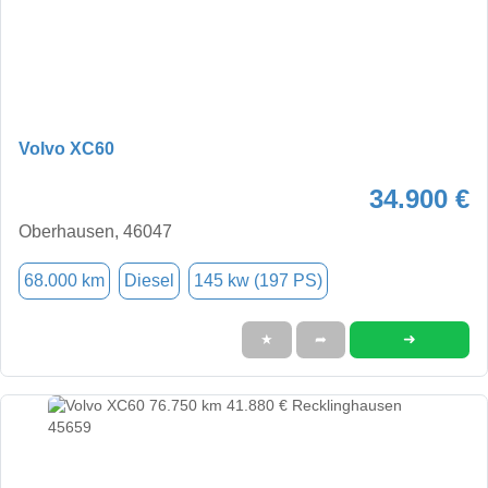
Volvo XC60
34.900 €
Oberhausen, 46047
68.000 km
Diesel
145 kw (197 PS)
➜
★
➦