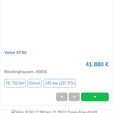
Volvo XC60
41.880 €
Recklinghausen, 45659
76.750 km
Diesel
145 kw (197 PS)
➜
★
➦