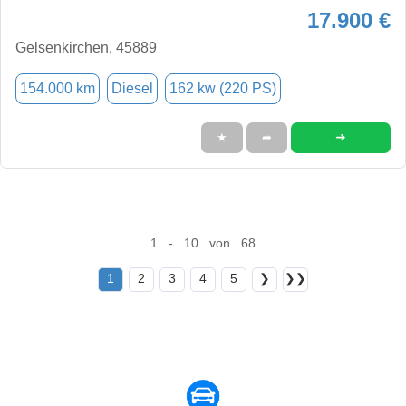
17.900 €
Gelsenkirchen, 45889
154.000 km
Diesel
162 kw (220 PS)
➜
★
➦
1 - 10 von 68
1
2
3
4
5
❯
❯❯