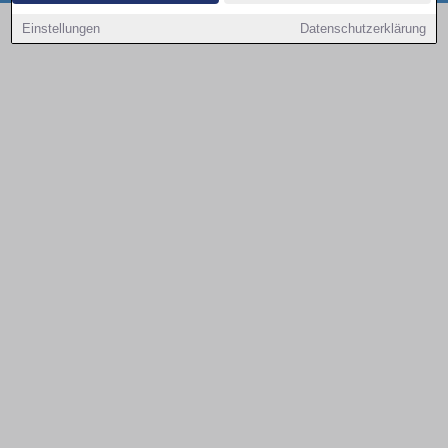
Copyright © 2000 - 2026 | 1A Infosysteme GmbH | Content by: 1a-sites-autos
Einstellungen
Datenschutzerklärung
08.08.2026