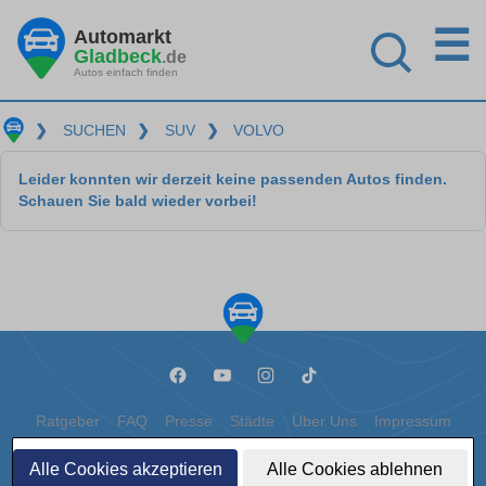
☰
Automarkt
Gladbeck
.de
Autos einfach finden
❯
SUCHEN
❯
SUV
❯
VOLVO
Leider konnten wir derzeit keine passenden Autos finden.
Schauen Sie bald wieder vorbei!
Ratgeber
FAQ
Presse
Städte
Über Uns
Impressum
Datenschutz
Cookies
Alle Cookies akzeptieren
Alle Cookies ablehnen