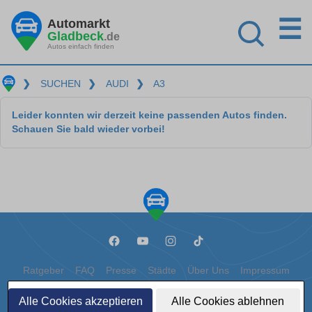
☰
Automarkt
Gladbeck
.de
Autos einfach finden
❯
SUCHEN
❯
AUDI
❯
A3
Leider konnten wir derzeit keine passenden Autos finden.
Schauen Sie bald wieder vorbei!
Ratgeber
FAQ
Presse
Städte
Über Uns
Impressum
Datenschutz
Cookies
Alle Cookies akzeptieren
Alle Cookies ablehnen