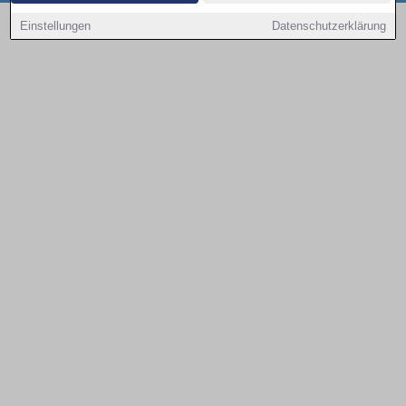
Copyright © 2000 - 2026 | 1A Infosysteme GmbH | Content by: 1a-sites-autos
Einstellungen
Datenschutzerklärung
08.08.2026