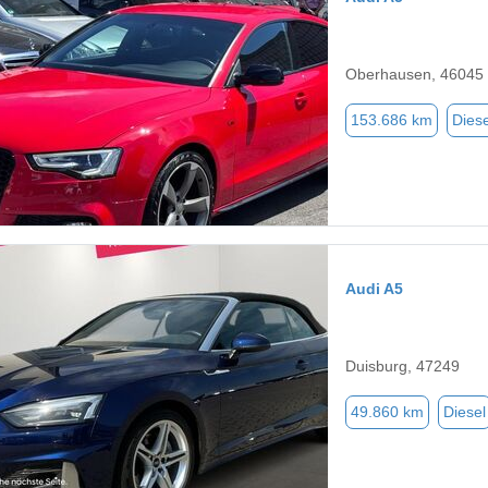
Oberhausen, 46045
153.686 km
Diese
Audi A5
Duisburg, 47249
49.860 km
Diesel