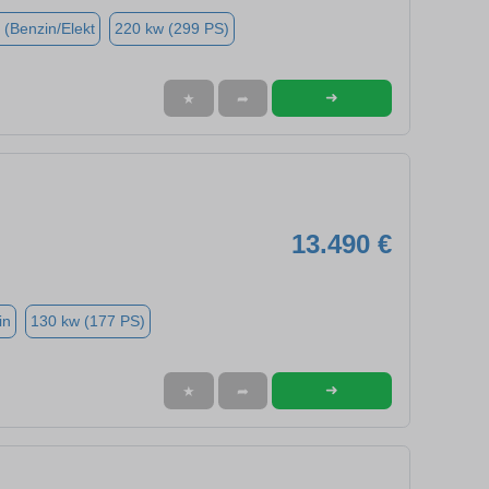
 (Benzin/Elekt
220 kw (299 PS)
➜
★
➦
13.490 €
in
130 kw (177 PS)
➜
★
➦