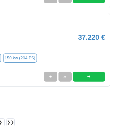
37.220 €
150 kw (204 PS)
➜
★
➦
❯
❯❯