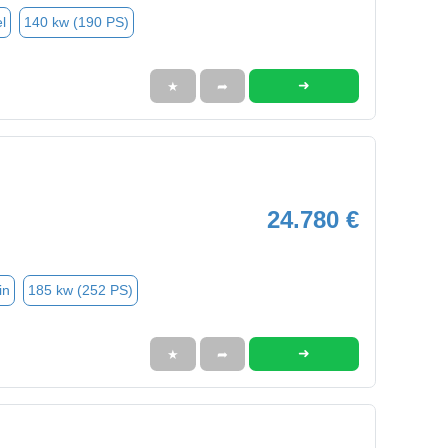
l
140 kw (190 PS)
➜
★
➦
24.780 €
in
185 kw (252 PS)
➜
★
➦