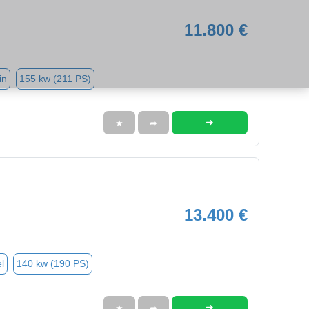
11.800 €
in
155 kw (211 PS)
➜
★
➦
13.400 €
l
140 kw (190 PS)
➜
★
➦