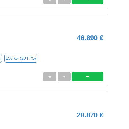
46.890 €
n
150 kw (204 PS)
➜
★
➦
20.870 €