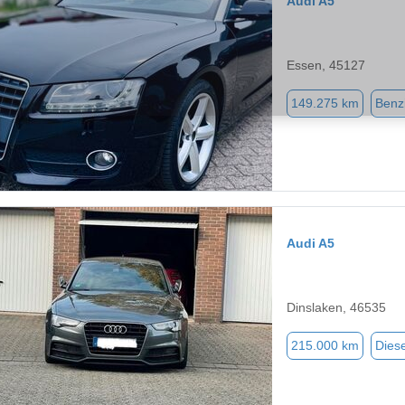
Audi A5
Essen, 45127
149.275 km
Benz
Audi A5
Dinslaken, 46535
215.000 km
Diese