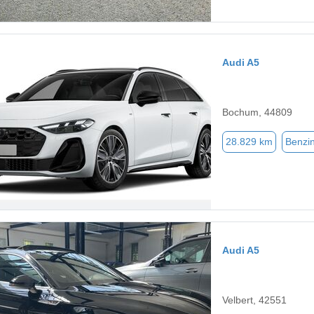
Audi A5
Bochum, 44809
28.829 km
Benzi
Audi A5
Velbert, 42551