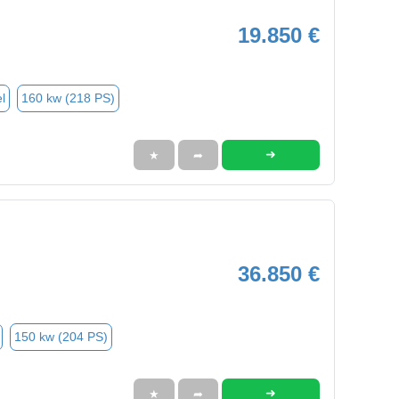
19.850 €
l
160 kw (218 PS)
➜
★
➦
36.850 €
150 kw (204 PS)
➜
★
➦