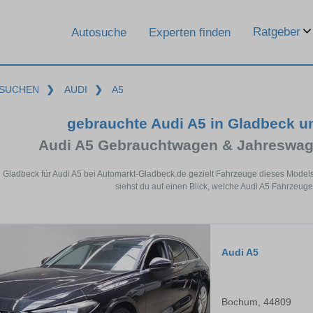
Ratgeber
Autosuche
Experten finden
SUCHEN
❯
AUDI
❯
A5
gebrauchte Audi A5 in Gladbeck 
Audi A5 Gebrauchtwagen & Jahreswag
n Gladbeck für Audi A5 bei Automarkt-Gladbeck.de gezielt Fahrzeuge dieses Model
siehst du auf einen Blick, welche Audi A5 Fahrzeuge
Audi A5
Bochum, 44809