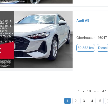
Audi A5
Oberhausen, 46047
30.852 km
Diesel
1 - 10 von 47
1
2
3
4
5