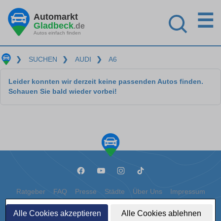
☰
Automarkt
Gladbeck
.de
Autos einfach finden
❯
SUCHEN
❯
AUDI
❯
A6
Leider konnten wir derzeit keine passenden Autos finden.
Schauen Sie bald wieder vorbei!
Ratgeber
FAQ
Presse
Städte
Über Uns
Impressum
Datenschutz
Cookies
Alle Cookies akzeptieren
Alle Cookies ablehnen