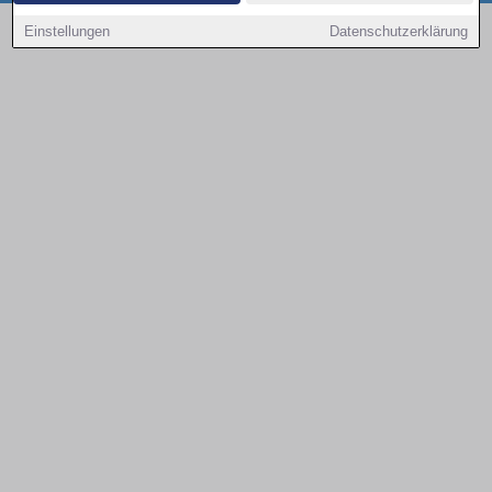
Copyright © 2000 - 2026 | 1A Infosysteme GmbH | Content by: 1a-sites-autos
Einstellungen
Datenschutzerklärung
09.08.2026