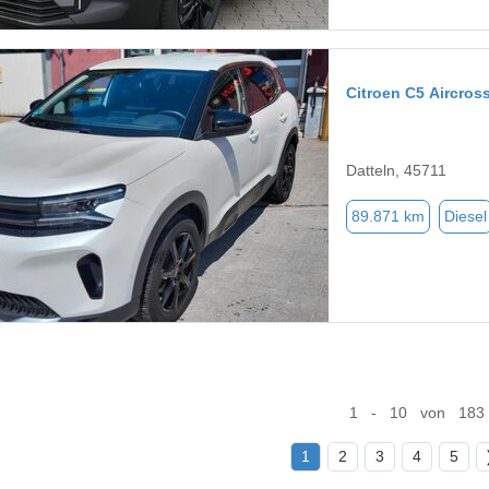
Citroen C5 Aircros
Datteln, 45711
89.871 km
Diesel
1 - 10 von 183
1
2
3
4
5