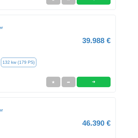
er
39.988 €
132 kw (179 PS)
➜
★
➦
er
46.390 €