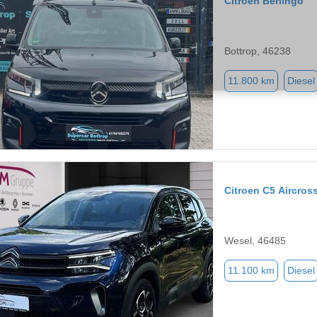
Citroen Berlingo
Bottrop, 46238
11.800 km
Diesel
Citroen C5 Aircros
Wesel, 46485
11.100 km
Diesel