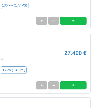
130 kw (177 PS)
➜
★
➦
s
27.400 €
659
96 kw (131 PS)
➜
★
➦