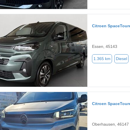
Citroen SpaceTour
Essen, 45143
1.365 km
Diesel
Citroen SpaceTour
Oberhausen, 46147