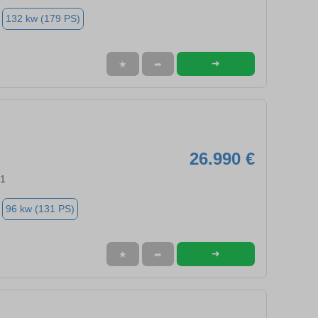
132 kw (179 PS)
➜
★
➦
26.990 €
91
96 kw (131 PS)
➜
★
➦