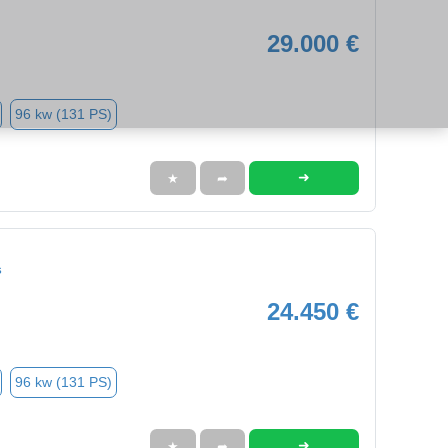
29.000 €
96 kw (131 PS)
➜
★
➦
s
24.450 €
96 kw (131 PS)
➜
★
➦