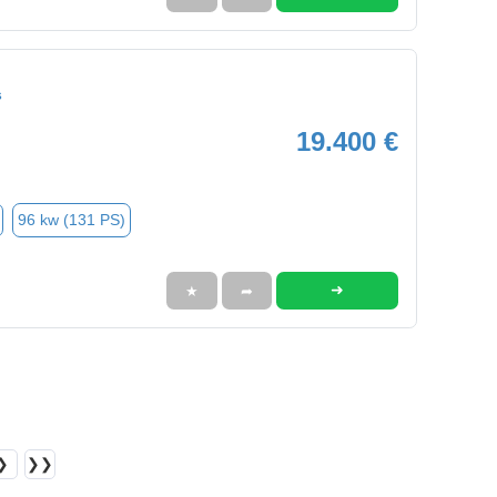
s
19.400 €
96 kw (131 PS)
➜
★
➦
❯
❯❯