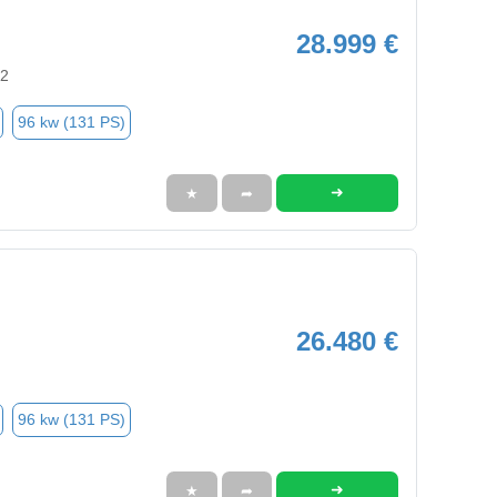
28.999 €
92
96 kw (131 PS)
➜
★
➦
26.480 €
96 kw (131 PS)
➜
★
➦