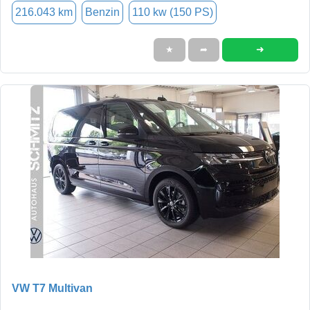
216.043 km
Benzin
110 kw (150 PS)
➜
★
➦
VW T7 Multivan