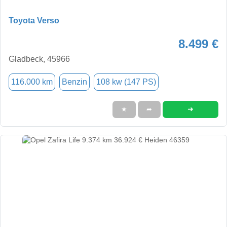
Toyota Verso
8.499 €
Gladbeck, 45966
116.000 km
Benzin
108 kw (147 PS)
➜
★
➦