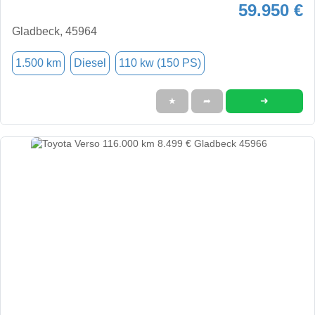
59.950 €
Gladbeck, 45964
1.500 km
Diesel
110 kw (150 PS)
➜
★
➦