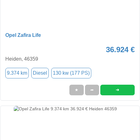
Opel Zafira Life
36.924 €
Heiden, 46359
9.374 km
Diesel
130 kw (177 PS)
➜
★
➦