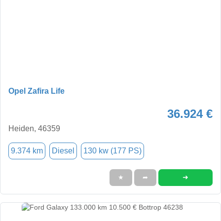
Opel Zafira Life
36.924 €
Heiden, 46359
9.374 km
Diesel
130 kw (177 PS)
➜
★
➦