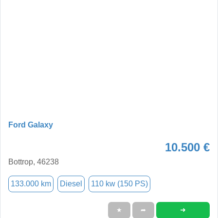
Ford Galaxy
10.500 €
Bottrop, 46238
133.000 km
Diesel
110 kw (150 PS)
➜
★
➦