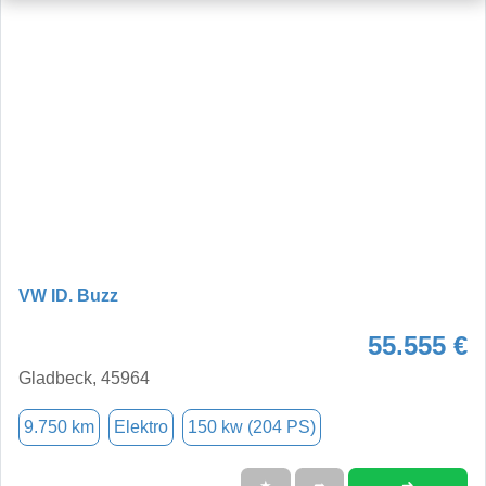
VW ID. Buzz
55.555 €
Gladbeck, 45964
9.750 km
Elektro
150 kw (204 PS)
➜
★
➦