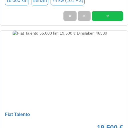
16.000 km
Benzin
74 kw (101 PS)
➜
★
➦
Fiat Talento
19.500 €