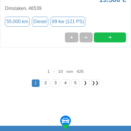
Dinslaken, 46539
55.000 km
Diesel
89 kw (121 PS)
➜
★
➦
1 - 10 von 426
1
2
3
4
5
❯
❯❯