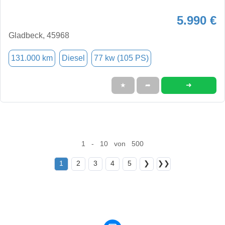
5.990 €
Gladbeck, 45968
131.000 km
Diesel
77 kw (105 PS)
➜
★
➦
1 - 10 von 500
1
2
3
4
5
❯
❯❯