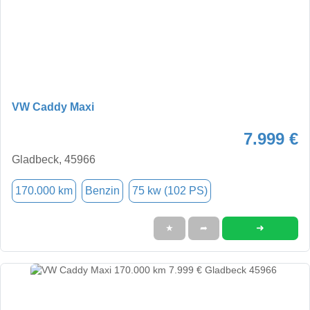
VW Caddy Maxi
7.999 €
Gladbeck, 45966
170.000 km
Benzin
75 kw (102 PS)
➜
★
➦