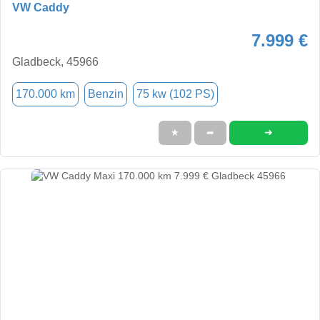
VW Caddy
7.999 €
Gladbeck, 45966
170.000 km
Benzin
75 kw (102 PS)
➜
★
➦