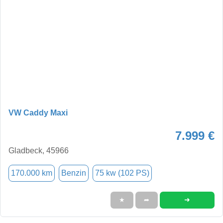
VW Caddy Maxi
7.999 €
Gladbeck, 45966
170.000 km
Benzin
75 kw (102 PS)
➜
★
➦