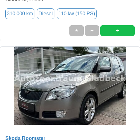
310.000 km
Diesel
110 kw (150 PS)
➜
★
➦
Skoda Roomster