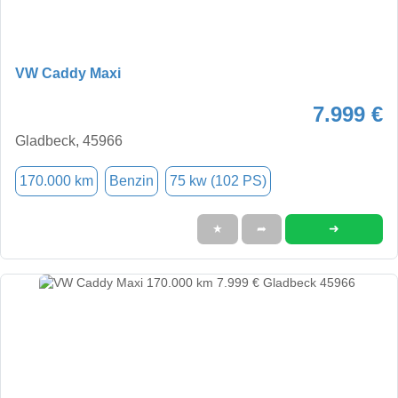
VW Caddy Maxi
7.999 €
Gladbeck, 45966
170.000 km
Benzin
75 kw (102 PS)
➜
★
➦