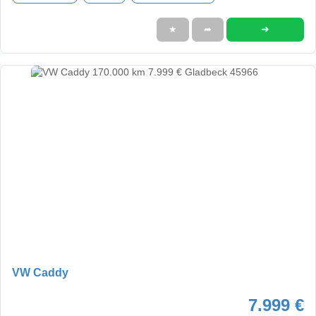
➜
★
➦
VW Caddy
7.999 €