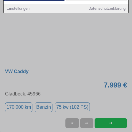
Einstellungen
Datenschutzerklärung
VW Caddy
7.999 €
Gladbeck, 45966
170.000 km
Benzin
75 kw (102 PS)
➜
★
➦