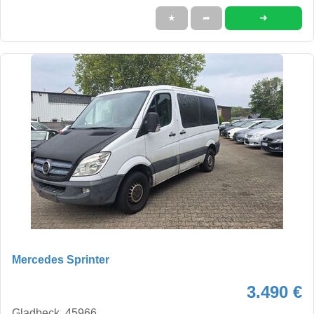
➜
★
➦
Mercedes Sprinter
3.490 €
Gladbeck, 45966