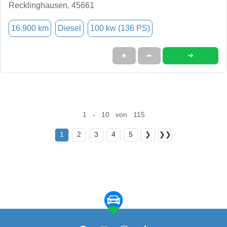
Recklinghausen, 45661
16.900 km
Diesel
100 kw (136 PS)
➜
★
➦
1 - 10 von 115
1
2
3
4
5
❯
❯❯