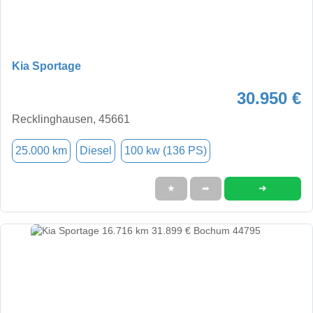
Kia Sportage
30.950 €
Recklinghausen, 45661
25.000 km
Diesel
100 kw (136 PS)
➜
★
➦