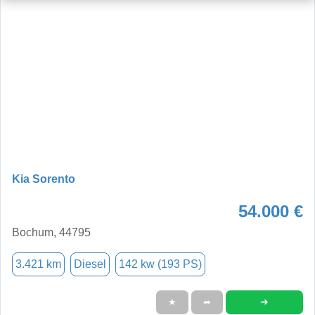
Kia Sorento
54.000 €
Bochum, 44795
3.421 km
Diesel
142 kw (193 PS)
➜
★
➦