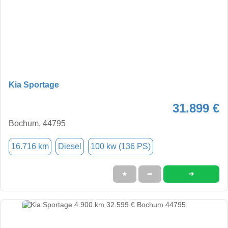
Kia Sportage
31.899 €
Bochum, 44795
16.716 km
Diesel
100 kw (136 PS)
➜
★
➦