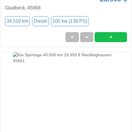
Gladbeck, 45968
34.510 km
Diesel
100 kw (136 PS)
➜
★
➦