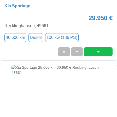
Kia Sportage
29.950 €
Recklinghausen, 45661
40.600 km
Diesel
100 kw (136 PS)
➜
★
➦