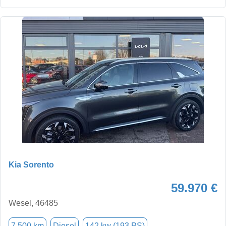
Kia Sorento
59.970 €
Wesel, 46485
7.500 km
Diesel
142 kw (193 PS)