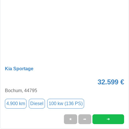
Kia Sportage
32.599 €
Bochum, 44795
4.900 km
Diesel
100 kw (136 PS)
➜
★
➦