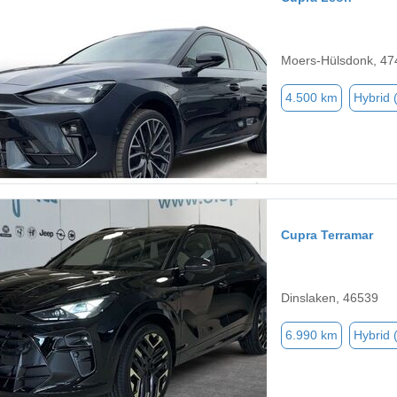
Moers-Hülsdonk, 47
4.500 km
Hybrid 
Cupra Terramar
Dinslaken, 46539
6.990 km
Hybrid 