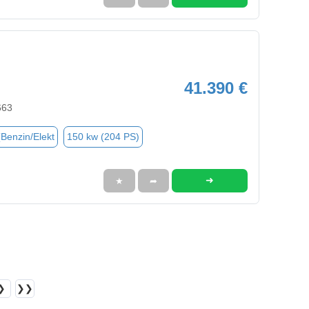
41.390 €
663
(Benzin/Elekt
150 kw (204 PS)
➜
★
➦
❯
❯❯