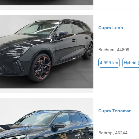
Cupra Leon
Bochum, 44809
4.999 km
Hybrid 
Cupra Terramar
Bottrop, 46244