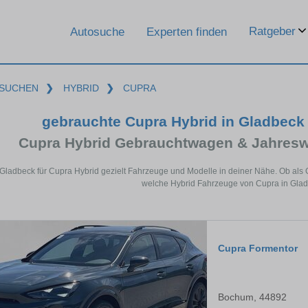
Ratgeber
Autosuche
Experten finden
SUCHEN
❯
HYBRID
❯
CUPRA
gebrauchte Cupra Hybrid in Gladbeck 
Cupra Hybrid Gebrauchtwagen & Jahresw
 Gladbeck für Cupra Hybrid gezielt Fahrzeuge und Modelle in deiner Nähe. Ob als 
welche Hybrid Fahrzeuge von Cupra in Glad
Cupra Formentor
Bochum, 44892