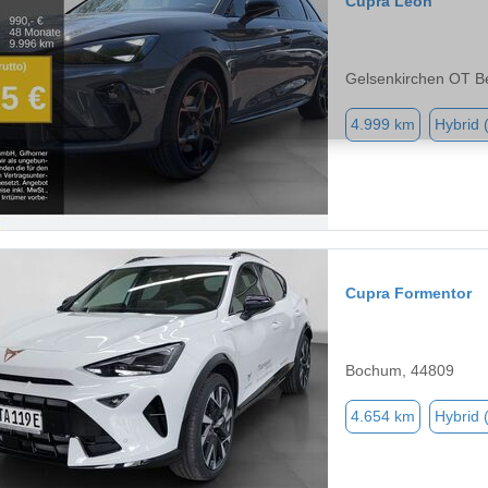
Cupra Leon
Gelsenkirchen OT B
4.999 km
Hybrid 
Cupra Formentor
Bochum, 44809
4.654 km
Hybrid 