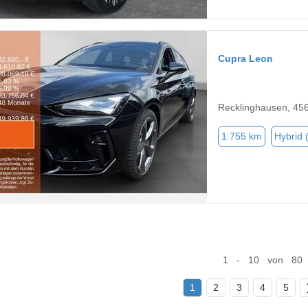
Cupra Leon
Recklinghausen, 45
1.755 km
Hybrid 
1 - 10 von 80
1
2
3
4
5