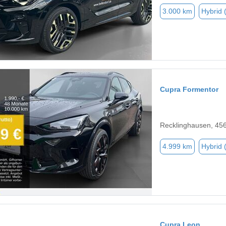
3.000 km
Hybrid 
Cupra Formentor
Recklinghausen, 45
4.999 km
Hybrid 
Cupra Leon