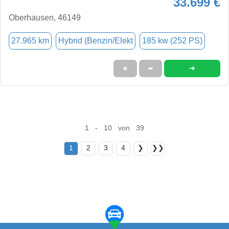
33.699 €
Oberhausen, 46149
27.965 km
Hybrid (Benzin/Elekt
185 kw (252 PS)
➜
★
➦
1 - 10 von 39
1
2
3
4
❯
❯❯