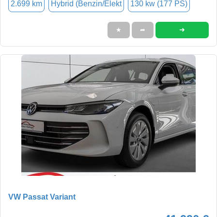
2.699 km
Hybrid (Benzin/Elekt
130 kw (177 PS)
➜
★
➦
VW Passat Variant