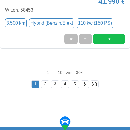
41.990 €
Witten, 58453
3.500 km
Hybrid (Benzin/Elekt
110 kw (150 PS)
➜
★
➦
1 - 10 von 304
1
2
3
4
5
❯
❯❯