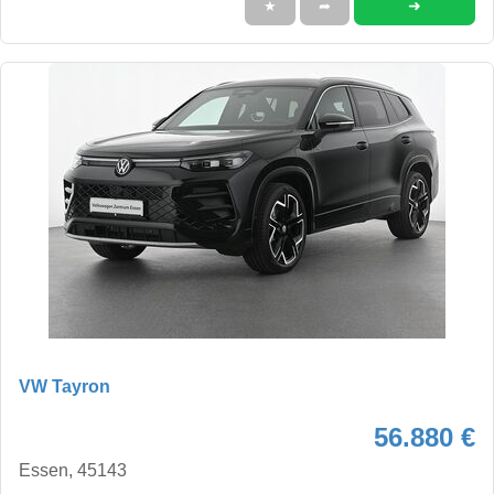
➜
★
➦
VW Tayron
56.880 €
Essen, 45143