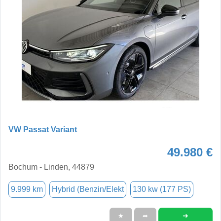
VW Passat Variant
49.980 €
Bochum - Linden, 44879
9.999 km
Hybrid (Benzin/Elekt
130 kw (177 PS)
➜
★
➦