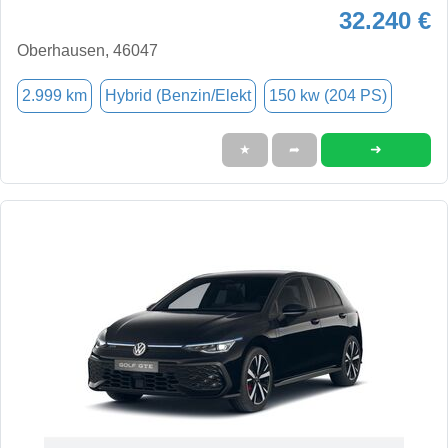
32.240 €
Oberhausen, 46047
2.999 km
Hybrid (Benzin/Elekt
150 kw (204 PS)
➜
★
➦