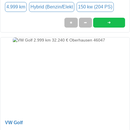
4.999 km
Hybrid (Benzin/Elekt
150 kw (204 PS)
➜
★
➦
VW Golf