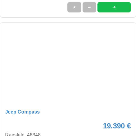
➜
★
➦
Jeep Compass
19.390 €
Raesfeld, 46348