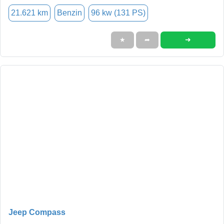
21.621 km
Benzin
96 kw (131 PS)
➜
★
➦
Jeep Compass