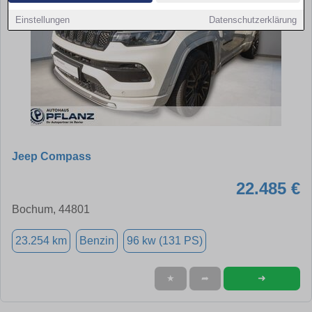
Einstellungen
Datenschutzerklärung
Jeep Compass
22.485 €
Bochum, 44801
23.254 km
Benzin
96 kw (131 PS)
➜
★
➦