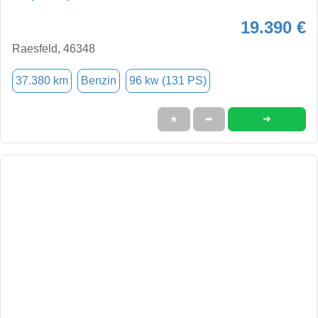
19.390 €
Raesfeld, 46348
37.380 km
Benzin
96 kw (131 PS)
➜
★
➦