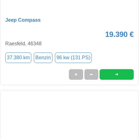
Jeep Compass
19.390 €
Raesfeld, 46348
37.380 km
Benzin
96 kw (131 PS)
➜
★
➦