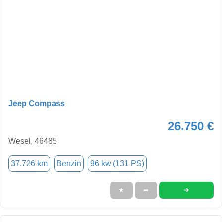
Jeep Compass
26.750 €
Wesel, 46485
37.726 km
Benzin
96 kw (131 PS)
➜
★
➦