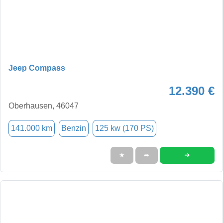
Jeep Compass
12.390 €
Oberhausen, 46047
141.000 km
Benzin
125 kw (170 PS)
➜
★
➦