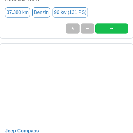
37.380 km
Benzin
96 kw (131 PS)
➜
★
➦
Jeep Compass