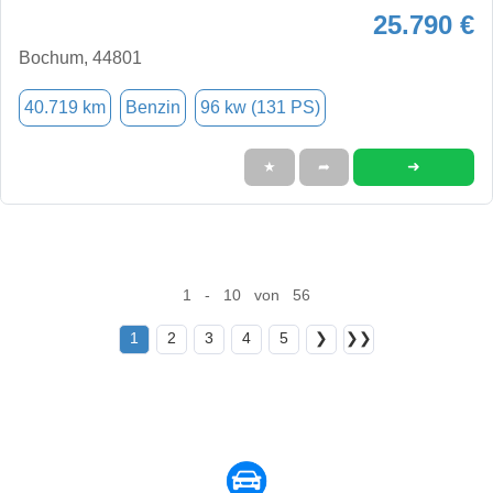
25.790 €
Bochum, 44801
40.719 km
Benzin
96 kw (131 PS)
➜
★
➦
1 - 10 von 56
1
2
3
4
5
❯
❯❯