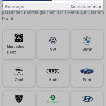
aus gelangst du mit internen Links bequem zu den
Einstellungen
Datenschutzerklärung
passenden Fahrzeugsuchen nach Marke auf unserem
Portal.
Mercedes-
VW
BMW
Benz
Opel
Audi
Ford