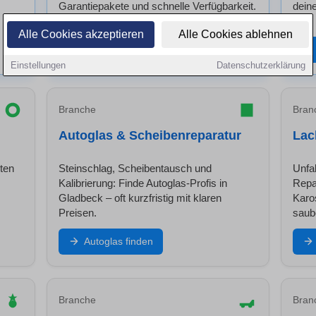
Garantiepakete und schnelle Verfügbarkeit.
dein
Alle Cookies akzeptieren
Alle Cookies ablehnen
Händler finden
Einstellungen
Datenschutzerklärung
Branche
Bran
Autoglas & Scheibenreparatur
Lac
ten
Steinschlag, Scheibentausch und
Unfa
Kalibrierung: Finde Autoglas-Profis in
Repa
Gladbeck – oft kurzfristig mit klaren
Karo
Preisen.
saub
Autoglas finden
Branche
Bran