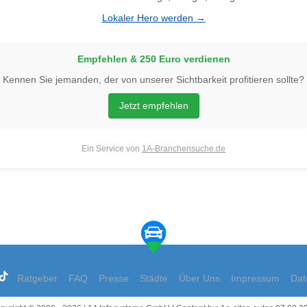
Lokaler Hero werden →
Empfehlen & 250 Euro verdienen
Kennen Sie jemanden, der von unserer Sichtbarkeit profitieren sollte?
Jetzt empfehlen
Ein Service von
1A-Branchensuche.de
Ratgeber
FAQ
Presse
Städte
Über Uns
Impressum
Dat