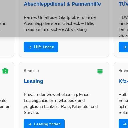
Abschleppdienst & Pannenhilfe
TÜV
Panne, Unfall oder Startproblem: Finde
HU/A
r in
Abschleppdienste in Gladbeck – Hilfe,
Find
.
Transport und sichere Abwicklung.
Term
Guta
Hilfe finden
Branche
Bran
Leasing
Kfz
Privat- oder Gewerbeleasing: Finde
Haftp
bote
Leasinganbieter in Gladbeck und
Vers
r für
vergleiche Laufzeit, Rate, Kilometer und
opti
Service.
Selbs
Leasing finden