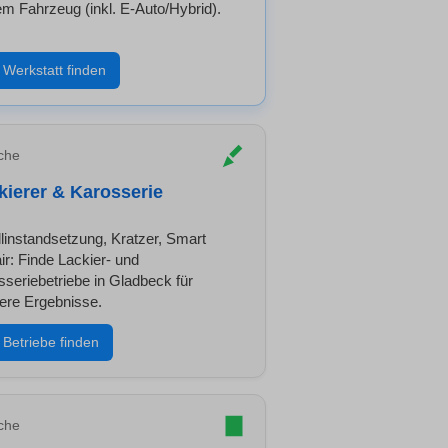
em Fahrzeug (inkl. E-Auto/Hybrid).
Werkstatt finden
che
kierer & Karosserie
llinstandsetzung, Kratzer, Smart
ir: Finde Lackier- und
sseriebetriebe in Gladbeck für
ere Ergebnisse.
Betriebe finden
che