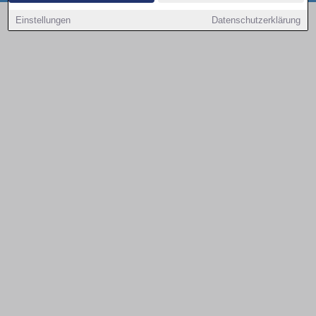
Copyright © 2000 - 2026 | 1A Infosysteme GmbH | Content by: 1a-sites-autos
Einstellungen
Datenschutzerklärung
08.08.2026