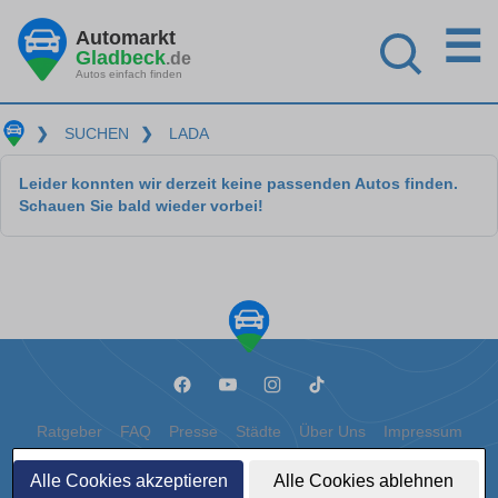
☰
Automarkt
Gladbeck
.de
Autos einfach finden
❯
SUCHEN
❯
LADA
Leider konnten wir derzeit keine passenden Autos finden.
Schauen Sie bald wieder vorbei!
Ratgeber
FAQ
Presse
Städte
Über Uns
Impressum
Datenschutz
Cookies
Alle Cookies akzeptieren
Alle Cookies ablehnen