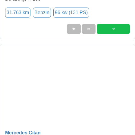
31.763 km
Benzin
96 kw (131 PS)
➜
★
➦
Mercedes Citan