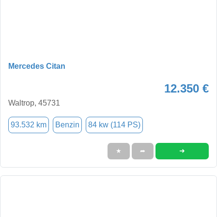
Mercedes Citan
12.350 €
Waltrop, 45731
93.532 km
Benzin
84 kw (114 PS)
➜
★
➦