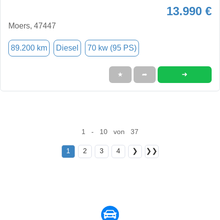
13.990 €
Moers, 47447
89.200 km
Diesel
70 kw (95 PS)
➜
★
➦
1 - 10 von 37
1
2
3
4
❯
❯❯