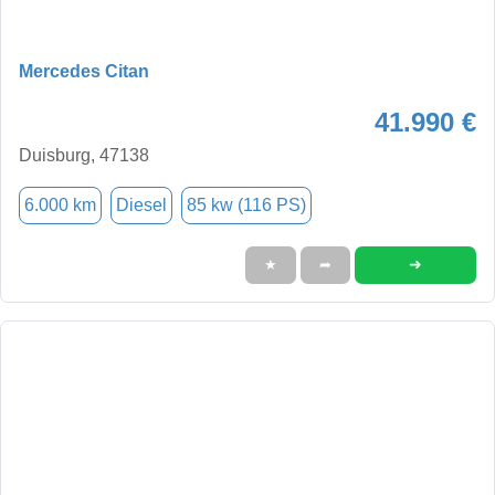
Mercedes Citan
41.990 €
Duisburg, 47138
6.000 km
Diesel
85 kw (116 PS)
➜
★
➦