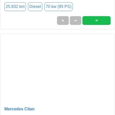
25.932 km
Diesel
70 kw (95 PS)
➜
★
➦
Mercedes Citan