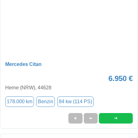
Mercedes Citan
6.950 €
Herne (NRW), 44628
178.000 km
Benzin
84 kw (114 PS)
➜
★
➦