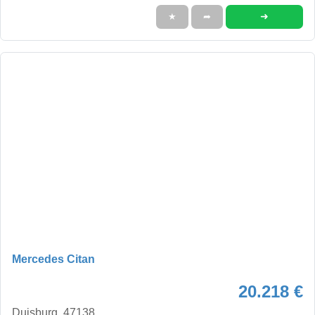
➜
★
➦
Mercedes Citan
20.218 €
Duisburg, 47138