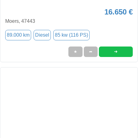
16.650 €
Moers, 47443
89.000 km
Diesel
85 kw (116 PS)
➜
★
➦