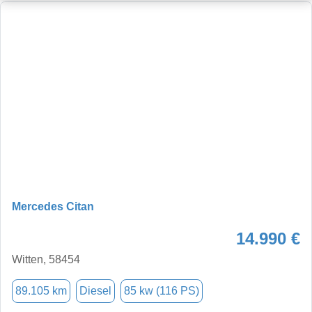
Mercedes Citan
14.990 €
Witten, 58454
89.105 km
Diesel
85 kw (116 PS)