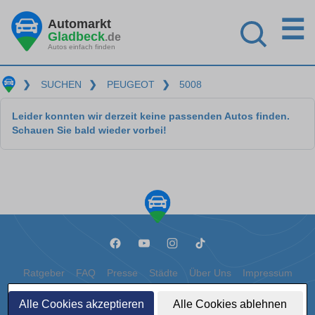
☰
Automarkt
Gladbeck
.de
Autos einfach finden
❯
SUCHEN
❯
PEUGEOT
❯
5008
Leider konnten wir derzeit keine passenden Autos finden.
Schauen Sie bald wieder vorbei!
Ratgeber
FAQ
Presse
Städte
Über Uns
Impressum
Datenschutz
Cookies
Alle Cookies akzeptieren
Alle Cookies ablehnen