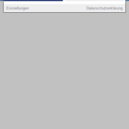
Copyright © 2000 - 2026 | 1A Infosysteme GmbH | Content by: 1a-sites-autos
Einstellungen
Datenschutzerklärung
08.08.2026