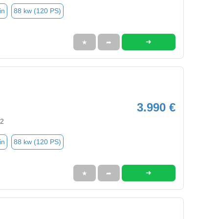
in
88 kw (120 PS)
➜
★
➦
3.990 €
92
in
88 kw (120 PS)
➜
★
➦