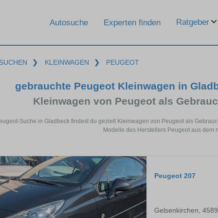
Ratgeber
Autosuche
Experten finden
SUCHEN
❯
KLEINWAGEN
❯
PEUGEOT
gebrauchte Peugeot Kleinwagen in Glad
Kleinwagen von Peugeot als Gebrau
Peugeot-Suche in Gladbeck findest du gezielt Kleinwagen von Peugeot als Gebrau
Modelle des Herstellers Peugeot aus dem 
Peugeot 207
Gelsenkirchen, 458