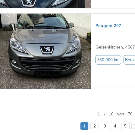
Peugeot 207
Gelsenkirchen, 458
150.900 km
Benz
1 - 10 von 70
1
2
3
4
5