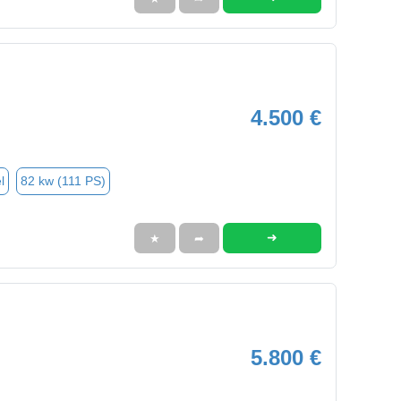
4.500 €
l
82 kw (111 PS)
➜
★
➦
5.800 €