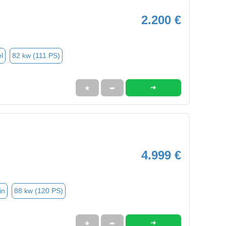
2.200 €
l
82 kw (111 PS)
➜
★
➦
4.999 €
in
88 kw (120 PS)
➜
★
➦