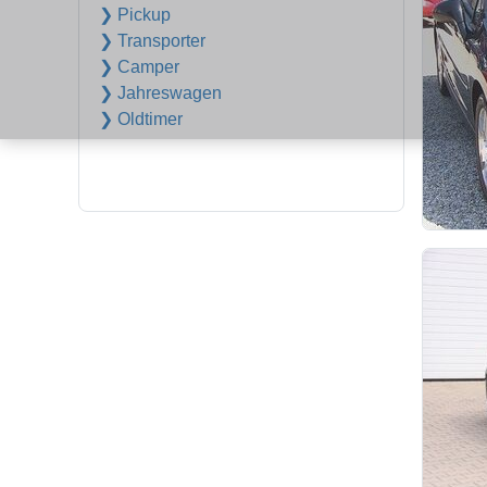
❯ Pickup
❯ Transporter
❯ Camper
❯ Jahreswagen
❯ Oldtimer