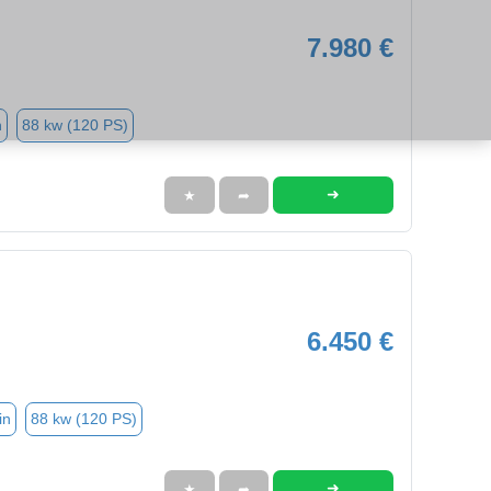
7.980 €
n
88 kw (120 PS)
➜
★
➦
6.450 €
in
88 kw (120 PS)
➜
★
➦