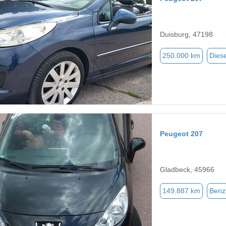
Duisburg, 47198
250.000 km
Diese
Peugeot 207
Gladbeck, 45966
149.887 km
Benz