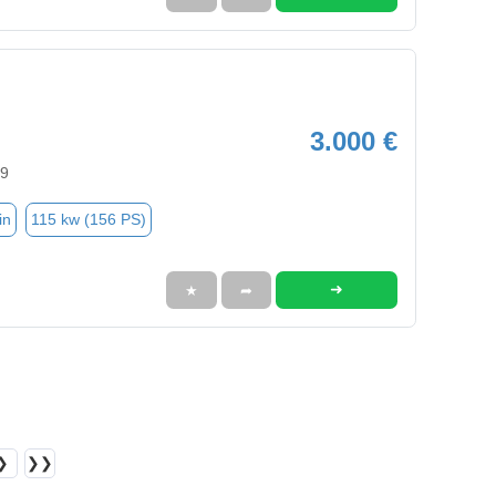
3.000 €
79
in
115 kw (156 PS)
➜
★
➦
❯
❯❯