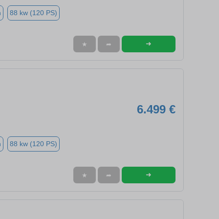
n
88 kw (120 PS)
➜
★
➦
6.499 €
n
88 kw (120 PS)
➜
★
➦