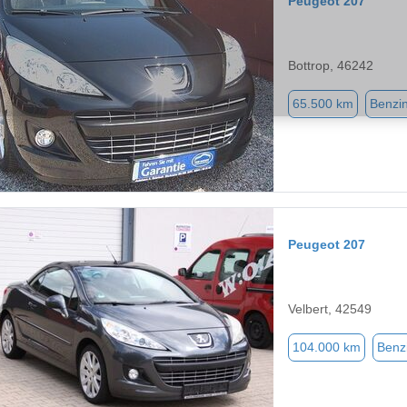
Peugeot 207
Bottrop, 46242
65.500 km
Benzi
Peugeot 207
Velbert, 42549
104.000 km
Benz