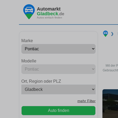
Automarkt
Gladbeck
.de
Autos einfach finden
❯
Marke
Modelle
Mit der 
Gebrauchtw
Ort, Region oder PLZ
mehr Filter
Auto finden