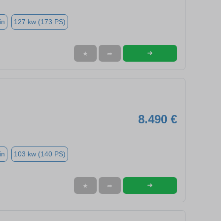
in
127 kw (173 PS)
➜
★
➦
8.490 €
in
103 kw (140 PS)
➜
★
➦