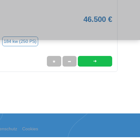
46.500 €
184 kw (250 PS)
➜
★
➦
enschutz
Cookies