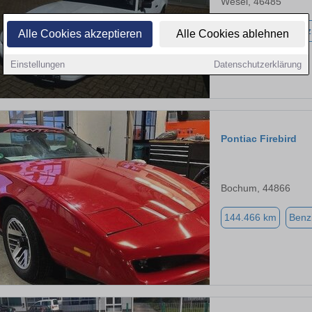
Wesel, 46485
200.900 km
Benz
Alle Cookies akzeptieren
Alle Cookies ablehnen
Einstellungen
Datenschutzerklärung
Pontiac Firebird
Bochum, 44866
144.466 km
Benz