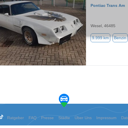
Pontiac Trans Am
Wesel, 46485
9.999 km
Benzin
Ratgeber
FAQ
Presse
Städte
Über Uns
Impressum
Dat