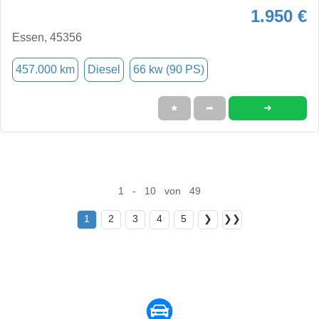
1.950 €
Essen, 45356
457.000 km
Diesel
66 kw (90 PS)
➜
★
➦
1 - 10 von 49
1
2
3
4
5
❯
❯❯