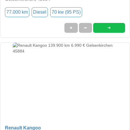
77.000 km
Diesel
70 kw (95 PS)
➜
★
➦
Renault Kangoo