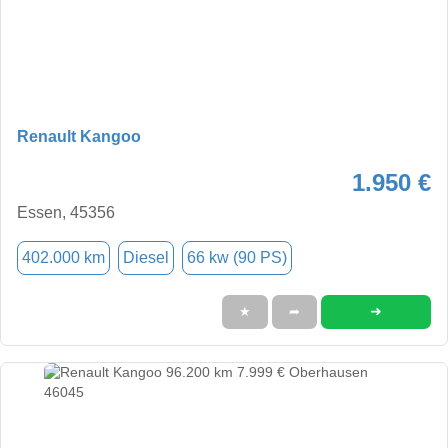
Renault Kangoo
1.950 €
Essen, 45356
402.000 km
Diesel
66 kw (90 PS)
➜
★
➦