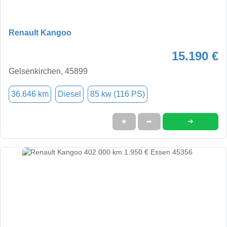
Renault Kangoo
15.190 €
Gelsenkirchen, 45899
36.646 km
Diesel
85 kw (116 PS)
➜
★
➦