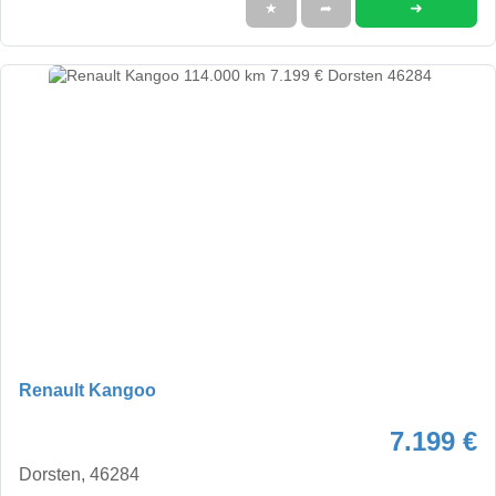
➜
★
➦
Renault Kangoo
7.199 €
Dorsten, 46284