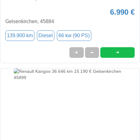
6.990 €
Gelsenkirchen, 45884
139.900 km
Diesel
66 kw (90 PS)
➜
★
➦