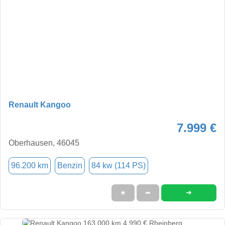
Renault Kangoo
7.999 €
Oberhausen, 46045
96.200 km
Benzin
84 kw (114 PS)
➜
★
➦