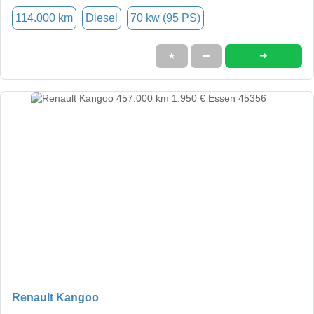
114.000 km
Diesel
70 kw (95 PS)
➜
★
➦
Renault Kangoo