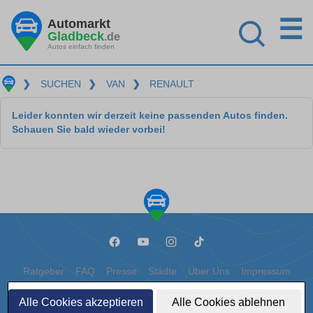
☰
Automarkt
Gladbeck
.de
Autos einfach finden
❯
SUCHEN
❯
VAN
❯
RENAULT
Leider konnten wir derzeit keine passenden Autos finden.
Schauen Sie bald wieder vorbei!
Ratgeber
FAQ
Presse
Städte
Über Uns
Impressum
Datenschutz
Cookies
Alle Cookies akzeptieren
Alle Cookies ablehnen