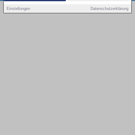
Copyright © 2000 - 2026 | 1A Infosysteme GmbH | Content by: 1a-sites-autos
Einstellungen
Datenschutzerklärung
08.08.2026