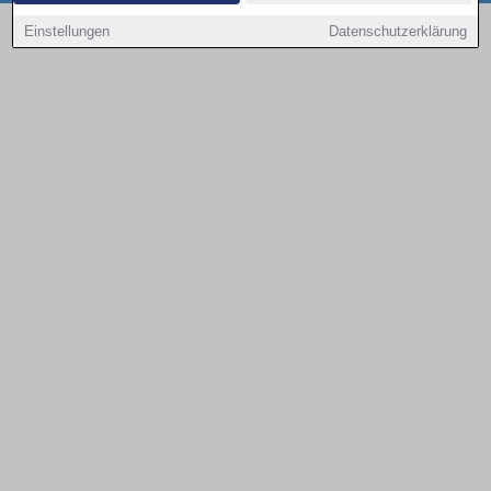
Copyright © 2000 - 2026 | 1A Infosysteme GmbH | Content by: 1a-sites-autos
Einstellungen
Datenschutzerklärung
09.08.2026