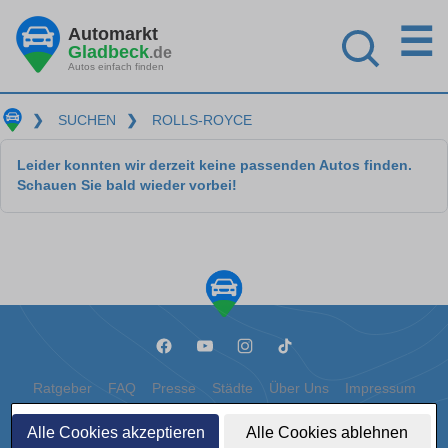
☰
Automarkt
Gladbeck
.de
Autos einfach finden
❯
SUCHEN
❯
ROLLS-ROYCE
Leider konnten wir derzeit keine passenden Autos finden.
Schauen Sie bald wieder vorbei!
Ratgeber
FAQ
Presse
Städte
Über Uns
Impressum
Datenschutz
Cookies
Alle Cookies akzeptieren
Alle Cookies ablehnen