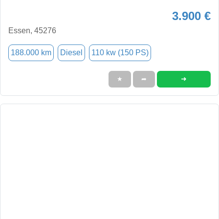
3.900 €
Essen, 45276
188.000 km
Diesel
110 kw (150 PS)
➜
★
➦