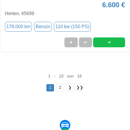
6.600 €
Herten, 45699
176.000 km
Benzin
110 kw (150 PS)
➜
★
➦
1 - 10 von 16
1
2
❯
❯❯