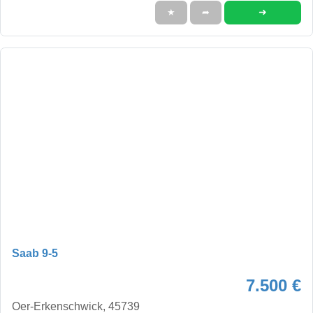
➜
★
➦
Saab 9-5
7.500 €
Oer-Erkenschwick, 45739