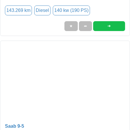
143.269 km
Diesel
140 kw (190 PS)
➜
★
➦
Saab 9-5