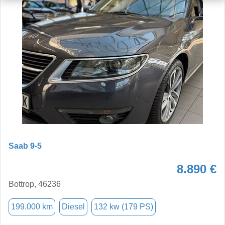
Saab 9-5
8.890 €
Bottrop, 46236
199.000 km
Diesel
132 kw (179 PS)