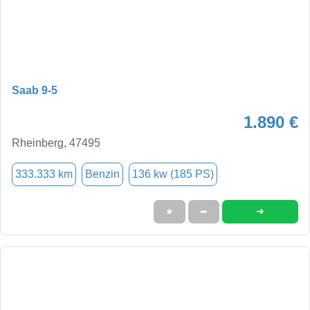
Saab 9-5
1.890 €
Rheinberg, 47495
333.333 km
Benzin
136 kw (185 PS)
➜
★
➦