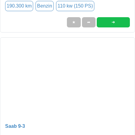
190.300 km
Benzin
110 kw (150 PS)
➜
★
➦
Saab 9-3