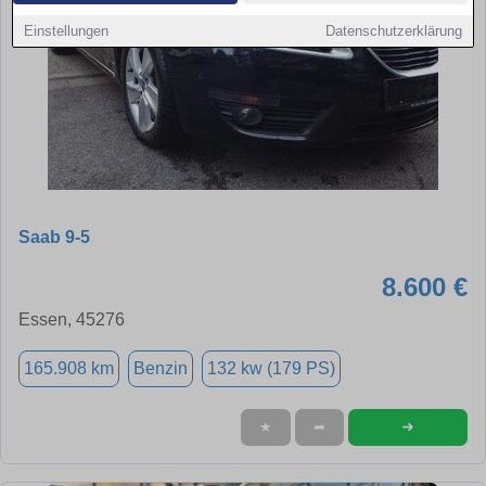
Einstellungen
Datenschutzerklärung
Saab 9-5
8.600 €
Essen, 45276
165.908 km
Benzin
132 kw (179 PS)
➜
★
➦