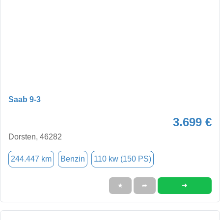
Saab 9-3
3.699 €
Dorsten, 46282
244.447 km
Benzin
110 kw (150 PS)
➜
★
➦