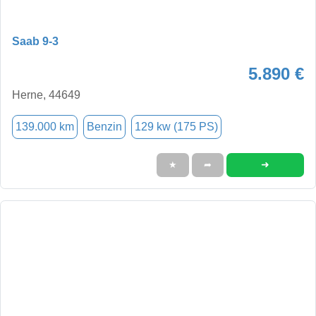
Saab 9-3
5.890 €
Herne, 44649
139.000 km
Benzin
129 kw (175 PS)
➜
★
➦