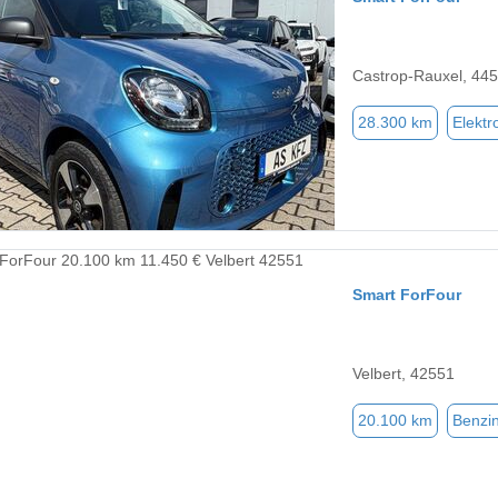
Castrop-Rauxel, 44
28.300 km
Elektr
Smart ForFour
Velbert, 42551
20.100 km
Benzi