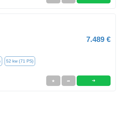
7.489 €
n
52 kw (71 PS)
➜
★
➦