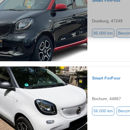
Smart ForFour
Duisburg, 47249
85.000 km
Benzi
Smart ForFour
Bochum, 44867
56.000 km
Benzi