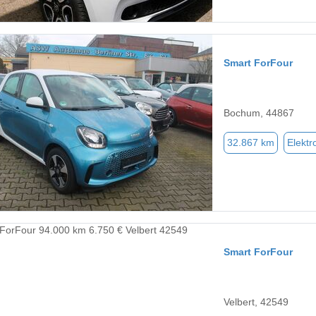
Smart ForFour
Bochum, 44867
32.867 km
Elektr
Smart ForFour
Velbert, 42549