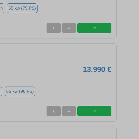
in
55 kw (75 PS)
➜
★
➦
13.990 €
n
66 kw (90 PS)
➜
★
➦