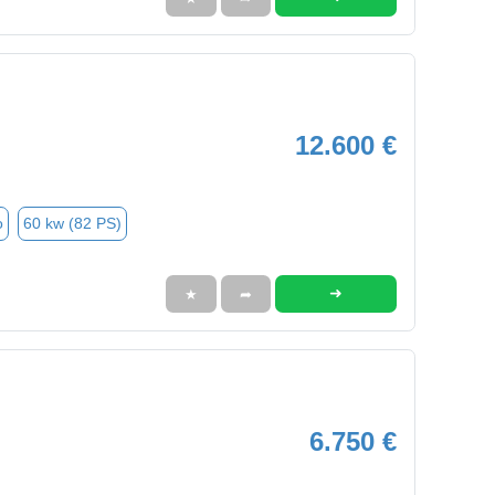
12.600 €
o
60 kw (82 PS)
➜
★
➦
6.750 €