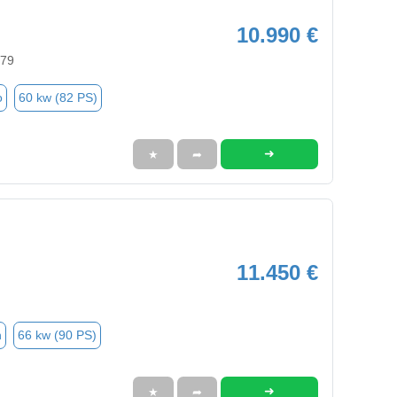
10.990 €
579
o
60 kw (82 PS)
➜
★
➦
11.450 €
n
66 kw (90 PS)
➜
★
➦