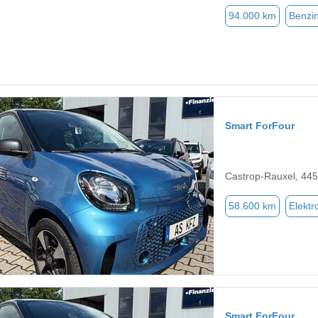
94.000 km
Benzi
Smart ForFour
Castrop-Rauxel, 44
58.600 km
Elektr
Smart ForFour