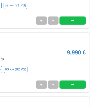
n
52 kw (71 PS)
➜
★
➦
9.990 €
579
o
60 kw (82 PS)
➜
★
➦