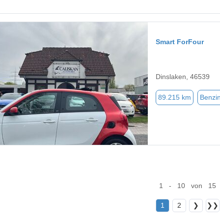
Smart ForFour
Dinslaken, 46539
89.215 km
Benzi
1 - 10 von 15
1
2
❯
❯❯