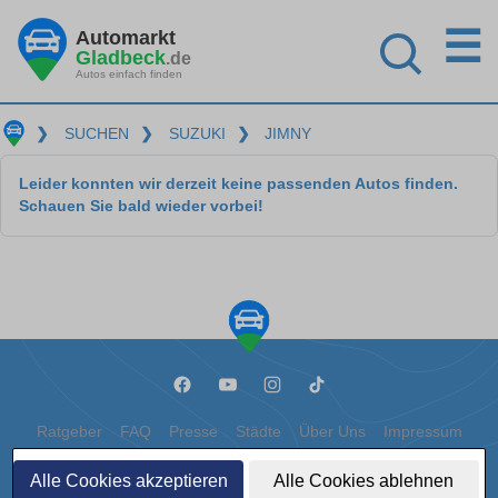
☰
Automarkt
Gladbeck
.de
Autos einfach finden
❯
SUCHEN
❯
SUZUKI
❯
JIMNY
Leider konnten wir derzeit keine passenden Autos finden.
Schauen Sie bald wieder vorbei!
Ratgeber
FAQ
Presse
Städte
Über Uns
Impressum
Datenschutz
Cookies
Alle Cookies akzeptieren
Alle Cookies ablehnen