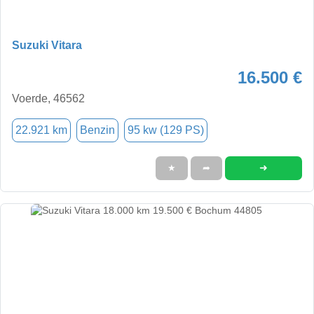
Suzuki Vitara
16.500 €
Voerde, 46562
22.921 km
Benzin
95 kw (129 PS)
➜
★
➦