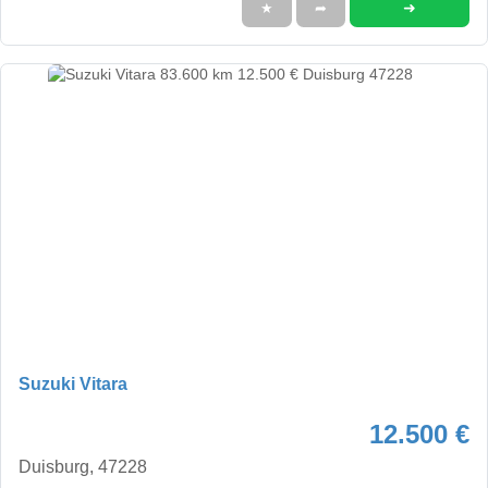
➜
★
➦
Suzuki Vitara
12.500 €
Duisburg, 47228