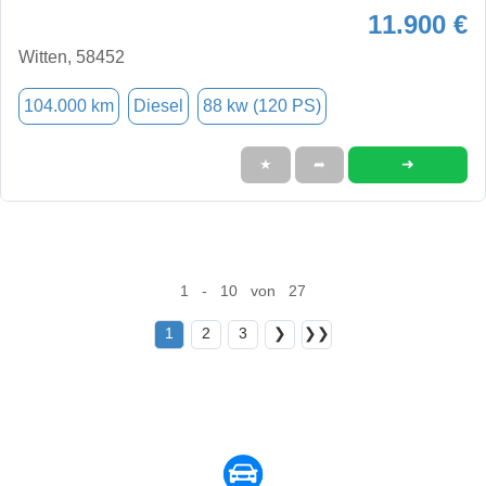
11.900 €
Witten, 58452
104.000 km
Diesel
88 kw (120 PS)
➜
★
➦
1 - 10 von 27
1
2
3
❯
❯❯