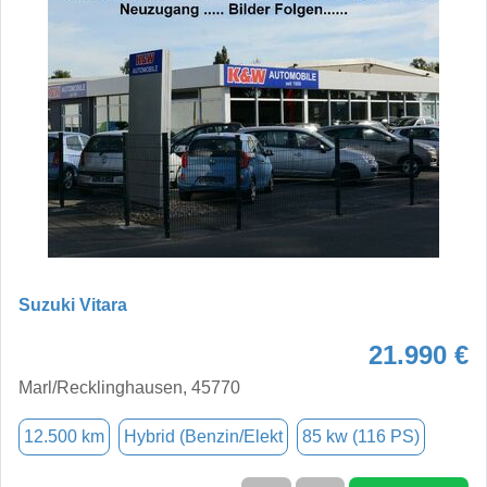
Suzuki Vitara
21.990 €
Marl/Recklinghausen, 45770
12.500 km
Hybrid (Benzin/Elekt
85 kw (116 PS)