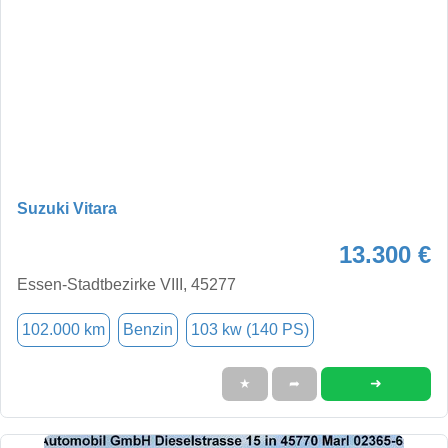
Suzuki Vitara
13.300 €
Essen-Stadtbezirke VIII, 45277
102.000 km
Benzin
103 kw (140 PS)
➜
★
➦