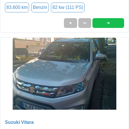
83.600 km
Benzin
82 kw (111 PS)
➜
★
➦
Suzuki Vitara