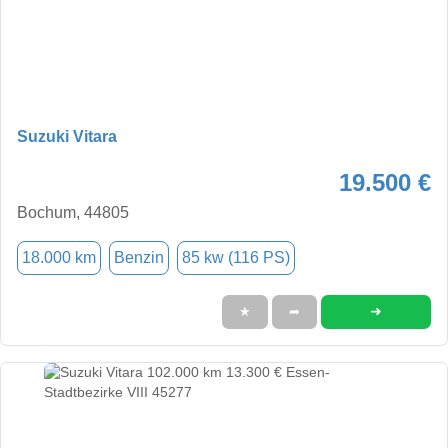
Suzuki Vitara
19.500 €
Bochum, 44805
18.000 km
Benzin
85 kw (116 PS)
➜
★
➦