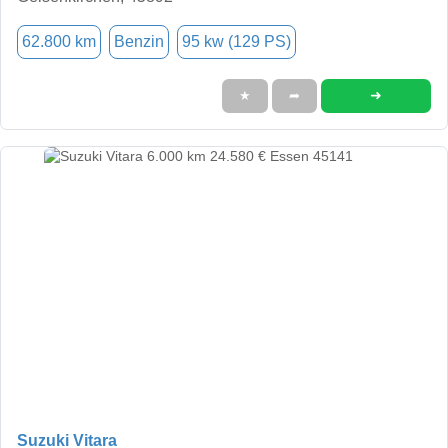
62.800 km
Benzin
95 kw (129 PS)
➜
★
➦
Suzuki Vitara