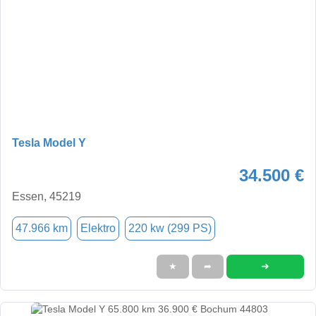
Tesla Model Y
34.500 €
Essen, 45219
47.966 km
Elektro
220 kw (299 PS)
➜
★
➦