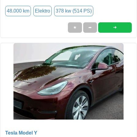
48.000 km
Elektro
378 kw (514 PS)
➜
★
➦
Tesla Model Y