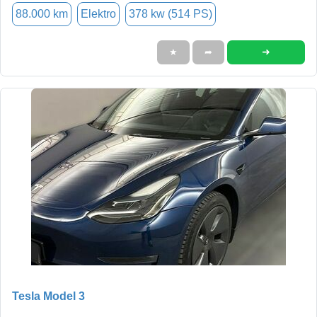
88.000 km
Elektro
378 kw (514 PS)
➜
★
➦
Tesla Model 3