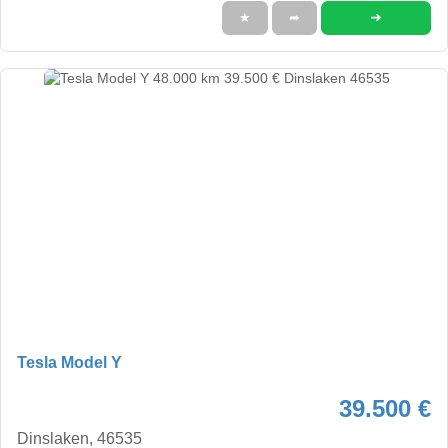
➜
★
➦
Tesla Model Y
39.500 €
Dinslaken, 46535