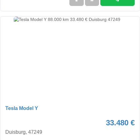
➜
★
➦
Tesla Model Y
33.480 €
Duisburg, 47249