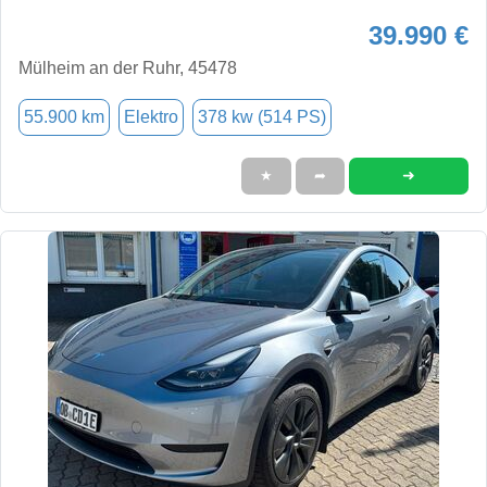
39.990 €
Mülheim an der Ruhr, 45478
55.900 km
Elektro
378 kw (514 PS)
➜
★
➦