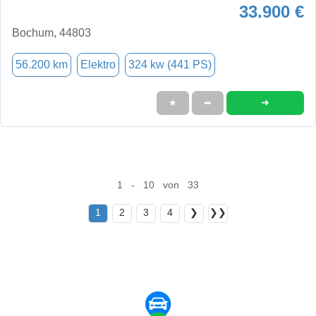
33.900 €
Bochum, 44803
56.200 km
Elektro
324 kw (441 PS)
➜
★
➦
1 - 10 von 33
1
2
3
4
❯
❯❯