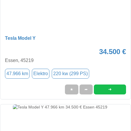
Tesla Model Y
34.500 €
Essen, 45219
47.966 km
Elektro
220 kw (299 PS)
➜
★
➦