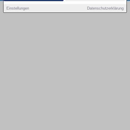
Copyright © 2000 - 2026 | 1A Infosysteme GmbH | Content by: 1a-sites-autos
Einstellungen
Datenschutzerklärung
08.08.2026