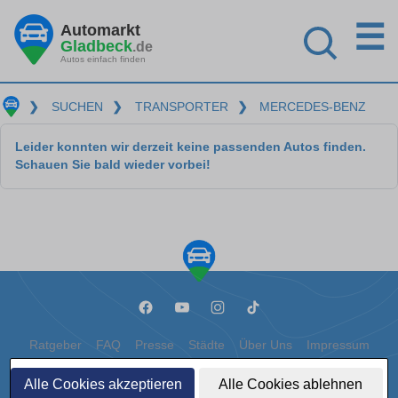
☰
Automarkt
Gladbeck
.de
Autos einfach finden
❯
SUCHEN
❯
TRANSPORTER
❯
MERCEDES-BENZ
Leider konnten wir derzeit keine passenden Autos finden.
Schauen Sie bald wieder vorbei!
Ratgeber
FAQ
Presse
Städte
Über Uns
Impressum
Datenschutz
Cookies
Alle Cookies akzeptieren
Alle Cookies ablehnen