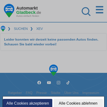
☰
Automarkt
Gladbeck
.de
Autos einfach finden
❯
SUCHEN
❯
XEV
Leider konnten wir derzeit keine passenden Autos finden.
Schauen Sie bald wieder vorbei!
Ratgeber
FAQ
Presse
Städte
Über Uns
Impressum
Datenschutz
Cookies
Alle Cookies akzeptieren
Alle Cookies ablehnen