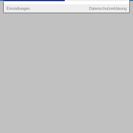
Copyright © 2000 - 2026 | 1A Infosysteme GmbH | Content by: 1a-sites-autos
Einstellungen
Datenschutzerklärung
07.08.2026