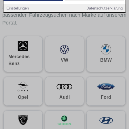
aus gelangst du mit internen Links bequem zu den
Einstellungen
Datenschutzerklärung
passenden Fahrzeugsuchen nach Marke auf unserem
Portal.
Mercedes-
VW
BMW
Benz
Opel
Audi
Ford