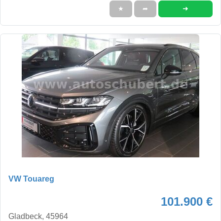
➜
★
➦
VW Touareg
101.900 €
Gladbeck, 45964