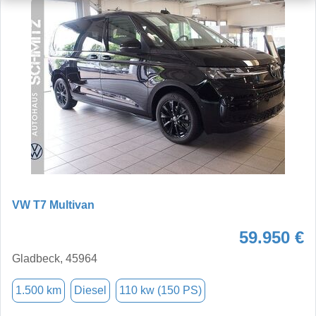
VW T7 Multivan
59.950 €
Gladbeck, 45964
1.500 km
Diesel
110 kw (150 PS)