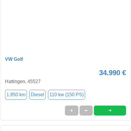
VW Golf
34.990 €
Hattingen, 45527
1.950 km
Diesel
110 kw (150 PS)
➜
★
➦