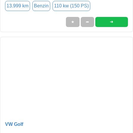
13.999 km
Benzin
110 kw (150 PS)
➜
★
➦
VW Golf