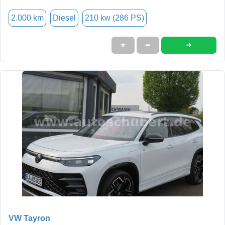
2.000 km
Diesel
210 kw (286 PS)
➜
★
➦
VW Tayron