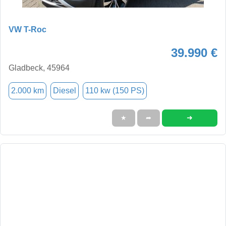
VW T-Roc
39.990 €
Gladbeck, 45964
2.000 km
Diesel
110 kw (150 PS)
➜
★
➦