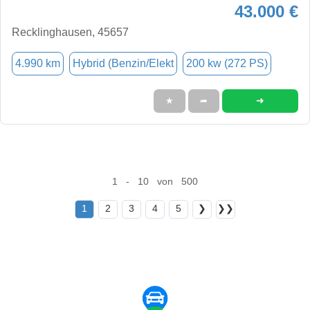
43.000 €
Recklinghausen, 45657
4.990 km
Hybrid (Benzin/Elekt
200 kw (272 PS)
➜
★
➦
1 - 10 von 500
1
2
3
4
5
❯
❯❯