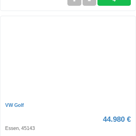
➜
★
➦
VW Golf
44.980 €
Essen, 45143