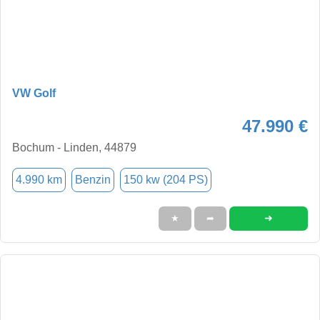
VW Golf
47.990 €
Bochum - Linden, 44879
4.990 km
Benzin
150 kw (204 PS)
➜
★
➦