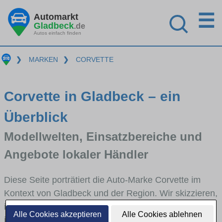
☰
Automarkt
Gladbeck
.de
Autos einfach finden
❯
MARKEN
❯
CORVETTE
Corvette in Gladbeck – ein
Überblick
Modellwelten, Einsatzbereiche und
Angebote lokaler Händler
Diese Seite porträtiert die Auto-Marke Corvette im
Kontext von Gladbeck und der Region. Wir skizzieren,
in welchen Fahrzeugklassen Corvette stark vertreten
Alle Cookies akzeptieren
Alle Cookies ablehnen
ist, welche Modellreihen häufig im Stadt- und