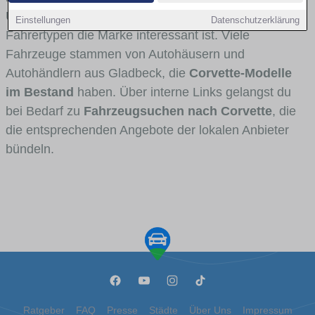
Umlandverkehr zu sehen sind und für welche
Einstellungen
Datenschutzerklärung
Fahrertypen die Marke interessant ist. Viele
Fahrzeuge stammen von Autohäusern und
Autohändlern aus Gladbeck, die
Corvette-Modelle
im Bestand
haben. Über interne Links gelangst du
bei Bedarf zu
Fahrzeugsuchen nach Corvette
, die
die entsprechenden Angebote der lokalen Anbieter
bündeln.
Ratgeber
FAQ
Presse
Städte
Über Uns
Impressum