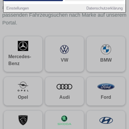
aus gelangst du mit internen Links bequem zu den
Einstellungen
Datenschutzerklärung
passenden Fahrzeugsuchen nach Marke auf unserem
Portal.
Mercedes-
VW
BMW
Benz
Opel
Audi
Ford