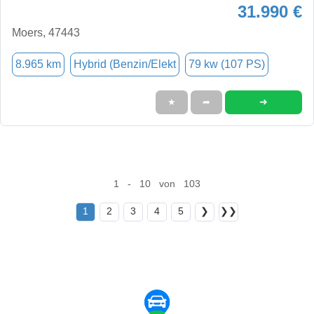
31.990 €
Moers, 47443
8.965 km
Hybrid (Benzin/Elekt
79 kw (107 PS)
➜
★
➦
1 - 10 von 103
1
2
3
4
5
❯
❯❯