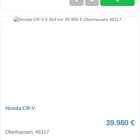
➜
★
➦
Honda CR-V
39.980 €
Oberhausen, 46117