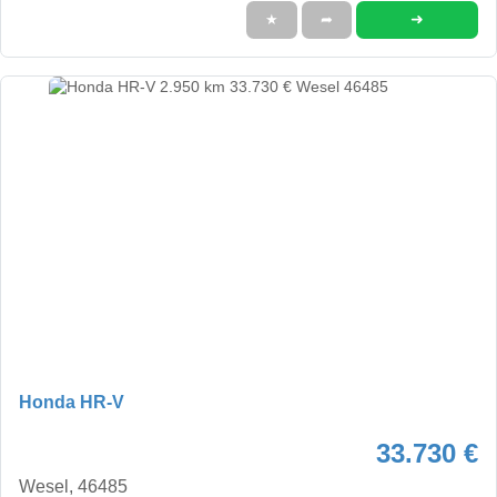
➜
★
➦
Honda HR-V
33.730 €
Wesel, 46485