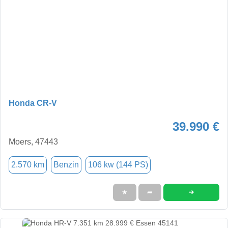
Honda CR-V
39.990 €
Moers, 47443
2.570 km
Benzin
106 kw (144 PS)
➜
★
➦