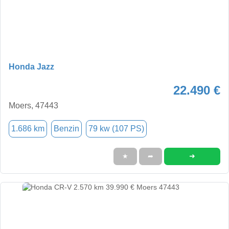
Honda Jazz
22.490 €
Moers, 47443
1.686 km
Benzin
79 kw (107 PS)
➜
★
➦