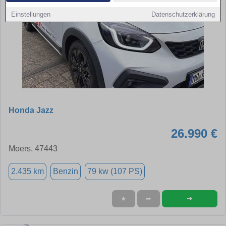
Einstellungen
Datenschutzerklärung
Honda Jazz
26.990 €
Moers, 47443
2.435 km
Benzin
79 kw (107 PS)
➜
★
➦