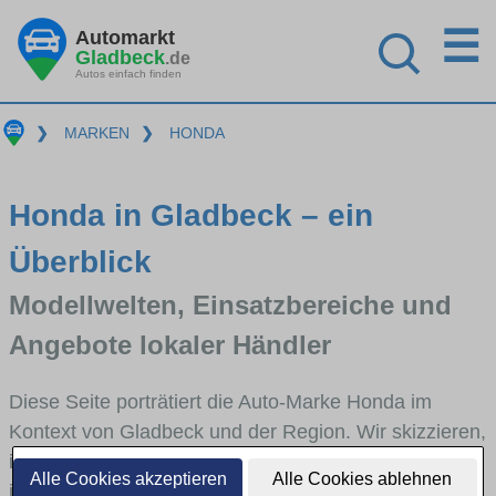
☰
Automarkt
Gladbeck
.de
Autos einfach finden
❯
MARKEN
❯
HONDA
Honda in Gladbeck – ein
Überblick
Modellwelten, Einsatzbereiche und
Angebote lokaler Händler
Diese Seite porträtiert die Auto-Marke Honda im
Kontext von Gladbeck und der Region. Wir skizzieren,
in welchen Fahrzeugklassen Honda stark vertreten
Alle Cookies akzeptieren
Alle Cookies ablehnen
ist, welche Modellreihen häufig im Stadt- und