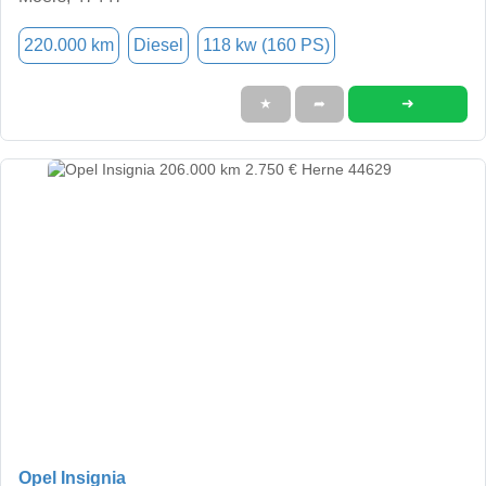
220.000 km
Diesel
118 kw (160 PS)
➜
★
➦
Opel Insignia