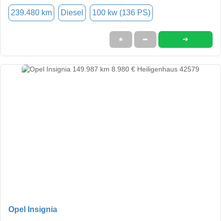
239.480 km
Diesel
100 kw (136 PS)
➜
★
➦
Opel Insignia