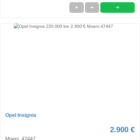
➜
★
➦
Opel Insignia
2.900 €
Moers, 47447