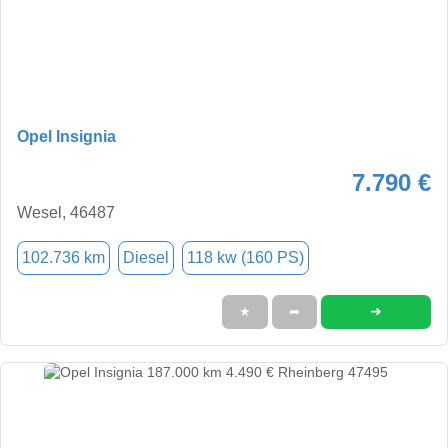
Opel Insignia
7.790 €
Wesel, 46487
102.736 km
Diesel
118 kw (160 PS)
➜
★
➦