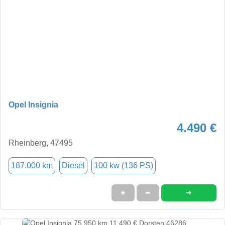
Opel Insignia
4.490 €
Rheinberg, 47495
187.000 km
Diesel
100 kw (136 PS)
➜
★
➦