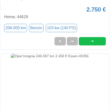
2.750 €
Herne, 44629
206.000 km
Benzin
103 kw (140 PS)
➜
★
➦