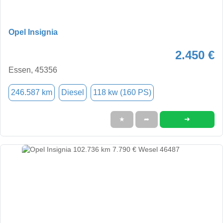
Opel Insignia
2.450 €
Essen, 45356
246.587 km
Diesel
118 kw (160 PS)
➜
★
➦