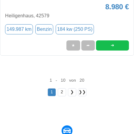
8.980 €
Heiligenhaus, 42579
149.987 km
Benzin
184 kw (250 PS)
➜
★
➦
1 - 10 von 20
1
2
❯
❯❯