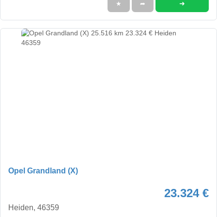
➜
★
➦
Opel Grandland (X)
23.324 €
Heiden, 46359