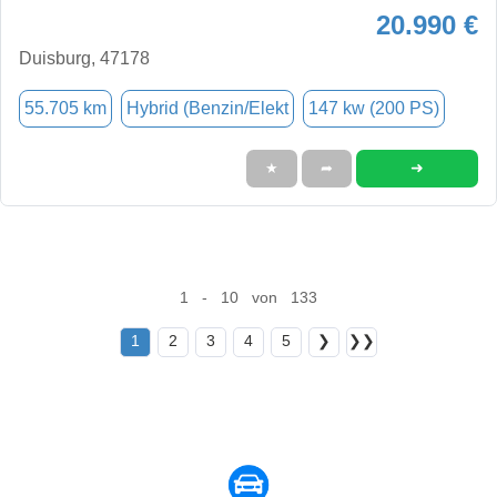
20.990 €
Duisburg, 47178
55.705 km
Hybrid (Benzin/Elekt
147 kw (200 PS)
➜
★
➦
1 - 10 von 133
1
2
3
4
5
❯
❯❯