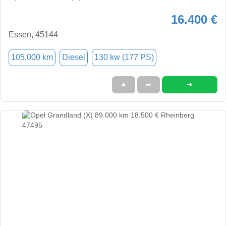
16.400 €
Essen, 45144
105.000 km
Diesel
130 kw (177 PS)
➜
★
➦