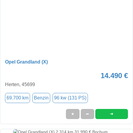
Opel Grandland (X)
14.490 €
Herten, 45699
69.700 km
Benzin
96 kw (131 PS)
➜
★
➦