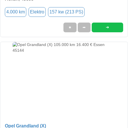
4.000 km
Elektro
157 kw (213 PS)
➜
★
➦
Opel Grandland (X)