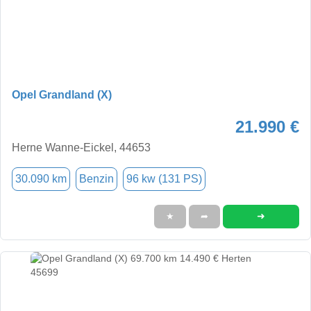
Opel Grandland (X)
21.990 €
Herne Wanne-Eickel, 44653
30.090 km
Benzin
96 kw (131 PS)
➜
★
➦