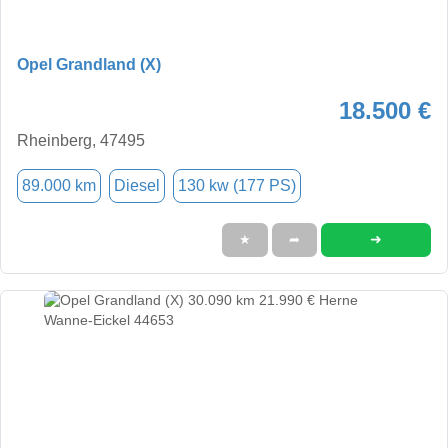
Opel Grandland (X)
18.500 €
Rheinberg, 47495
89.000 km
Diesel
130 kw (177 PS)
➜
★
➦