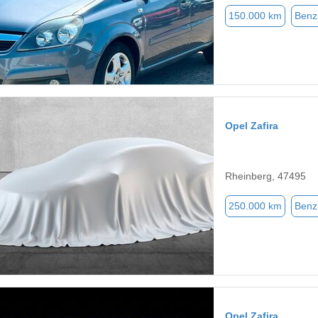
150.000 km
Benz
Opel Zafira
Rheinberg, 47495
250.000 km
Benz
Opel Zafira