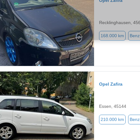
Opel Zafira
Recklinghausen, 45
168.000 km
Benz
Opel Zafira
Essen, 45144
210.000 km
Benz