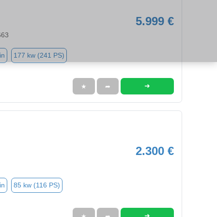
5.999 €
663
in
177 kw (241 PS)
➜
★
➦
2.300 €
in
85 kw (116 PS)
➜
★
➦