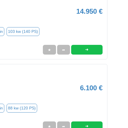
14.950 €
in
103 kw (140 PS)
➜
★
➦
6.100 €
in
88 kw (120 PS)
➜
★
➦