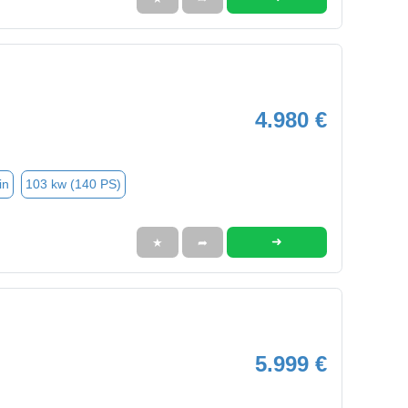
4.980 €
in
103 kw (140 PS)
➜
★
➦
5.999 €