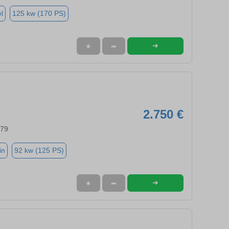
l
125 kw (170 PS)
➜
★
➦
2.750 €
579
in
92 kw (125 PS)
➜
★
➦