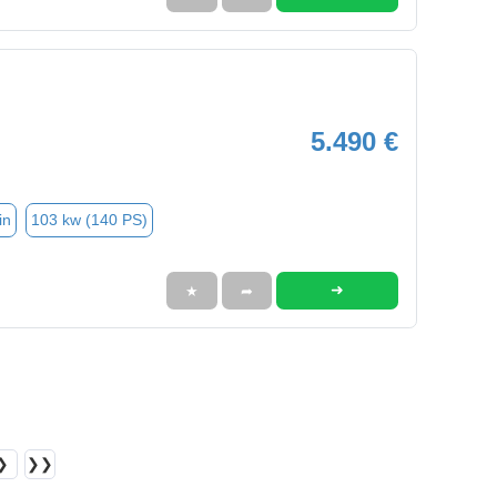
5.490 €
in
103 kw (140 PS)
➜
★
➦
❯
❯❯