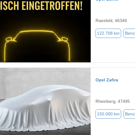
Raesfeld, 46348
122.708 km
Benz
Opel Zafira
Rheinberg, 47495
150.000 km
Benz