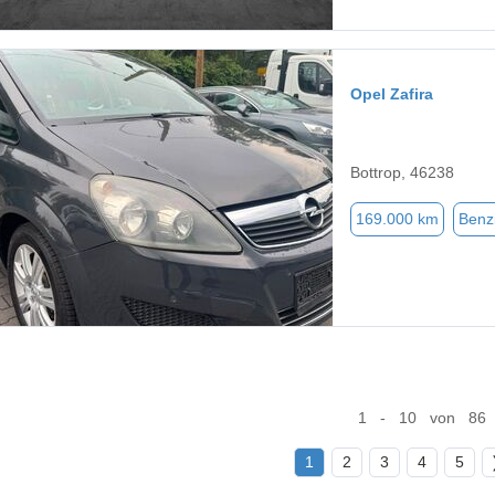
Opel Zafira
Bottrop, 46238
169.000 km
Benz
1 - 10 von 86
1
2
3
4
5