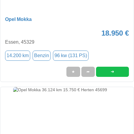
Opel Mokka
18.950 €
Essen, 45329
14.200 km
Benzin
96 kw (131 PS)
➜
★
➦