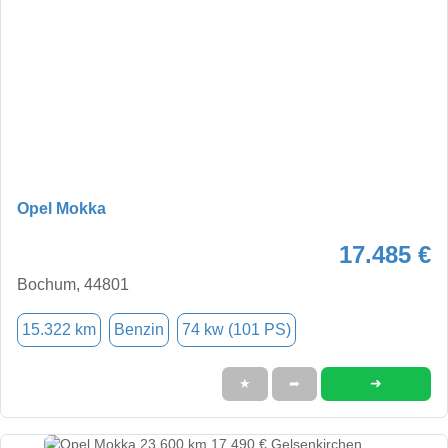
Opel Mokka
17.485 €
Bochum, 44801
15.322 km
Benzin
74 kw (101 PS)
➜
★
➦