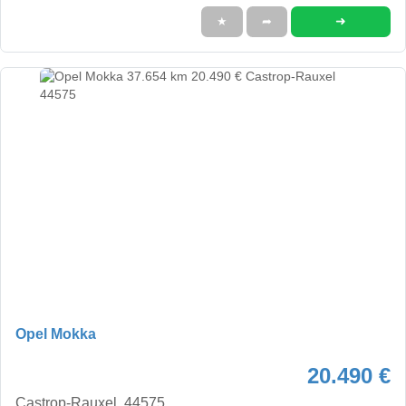
➜
★
➦
Opel Mokka
20.490 €
Castrop-Rauxel, 44575