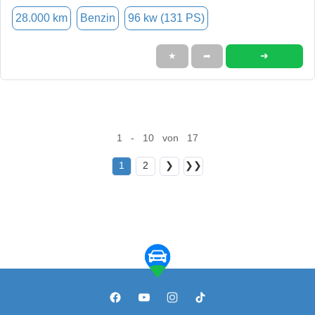
28.000 km
Benzin
96 kw (131 PS)
➜
★
➦
1 - 10 von 17
1
2
❯
❯❯