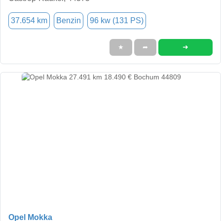
37.654 km
Benzin
96 kw (131 PS)
➜
★
➦
Opel Mokka