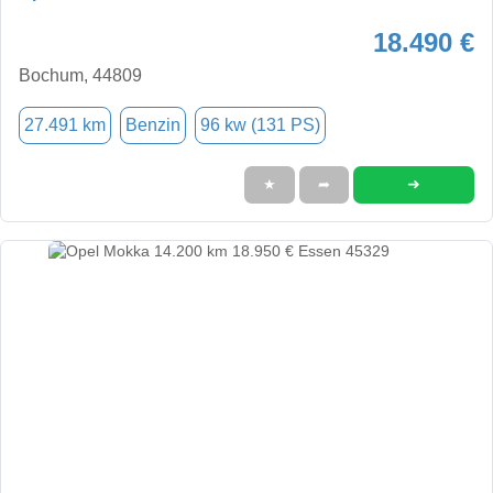
18.490 €
Bochum, 44809
27.491 km
Benzin
96 kw (131 PS)
➜
★
➦