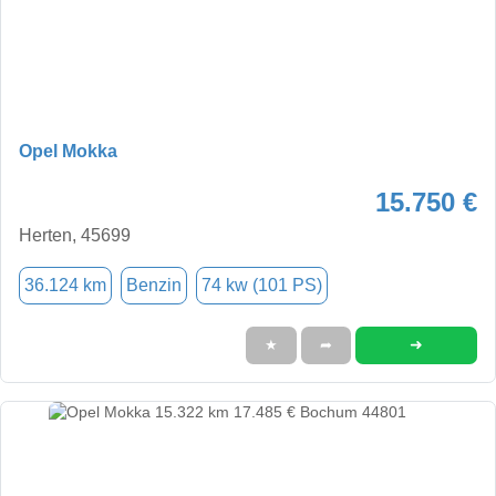
Opel Mokka
15.750 €
Herten, 45699
36.124 km
Benzin
74 kw (101 PS)
➜
★
➦