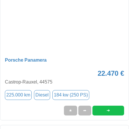
Porsche Panamera
22.470 €
Castrop-Rauxel, 44575
225.000 km
Diesel
184 kw (250 PS)
➜
★
➦