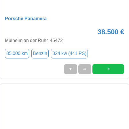
Porsche Panamera
38.500 €
Mülheim an der Ruhr, 45472
85.000 km
Benzin
324 kw (441 PS)
➜
★
➦