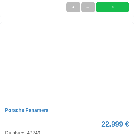
➜
★
➦
Porsche Panamera
22.999 €
Duisburg, 47249