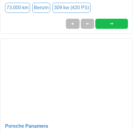
73.000 km
Benzin
309 kw (420 PS)
➜
★
➦
Porsche Panamera