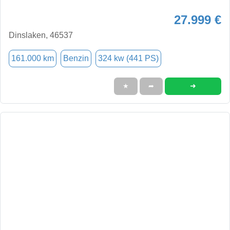
27.999 €
Dinslaken, 46537
161.000 km
Benzin
324 kw (441 PS)
➜
★
➦