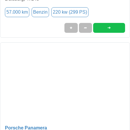
57.000 km
Benzin
220 kw (299 PS)
➜
★
➦
Porsche Panamera