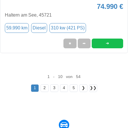
74.990 €
Haltern am See, 45721
59.990 km
Diesel
310 kw (421 PS)
➜
★
➦
1 - 10 von 54
1
2
3
4
5
❯
❯❯