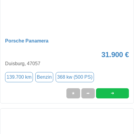
Porsche Panamera
31.900 €
Duisburg, 47057
139.700 km
Benzin
368 kw (500 PS)
➜
★
➦