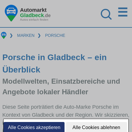
☰
Automarkt
Gladbeck
.de
Autos einfach finden
❯
MARKEN
❯
PORSCHE
Porsche in Gladbeck – ein
Überblick
Modellwelten, Einsatzbereiche und
Angebote lokaler Händler
Diese Seite porträtiert die Auto-Marke Porsche im
Kontext von Gladbeck und der Region. Wir skizzieren,
in welchen Fahrzeugklassen Porsche stark vertreten
Alle Cookies akzeptieren
Alle Cookies ablehnen
ist, welche Modellreihen häufig im Stadt- und